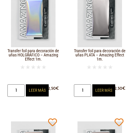
Transfer foil para decoración de
Transfer foil para decoración de
uñas HOLGRÁFICO – Amazing
uñas PLATA – Amazing Effect
Effect 1m.
1m.
★
★
★
★
★
★
★
★
★
★
2,50
€
2,50
€
LEER MÁS
LEER MÁS