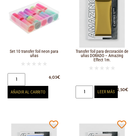
Set 10 transfer foil neon para
Transfer foil para decoración de
uñas
uñas DORADO – Amazing
Effect 1m.
★
★
★
★
★
★
★
★
★
★
6,03
€
2,50
€
LEER MÁS
AÑADIR AL CARRITO