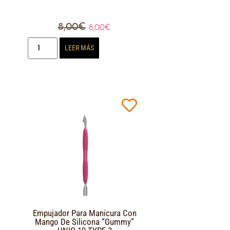
8,00
€
8,00
€
LEER MÁS
Empujador Para Manicura Con
Mango De Silicona “Gummy”