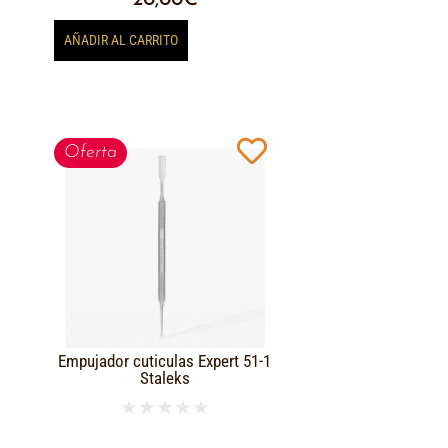
20,00
€
AÑADIR AL CARRITO
Oferta
Empujador cuticulas Expert 51-1
Staleks
★
★
★
★
★