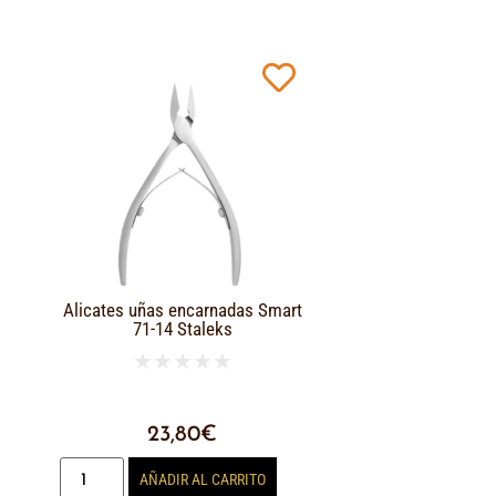
Alicates uñas encarnadas Smart
71-14 Staleks
★
★
★
★
★
23,80
€
AÑADIR AL CARRITO