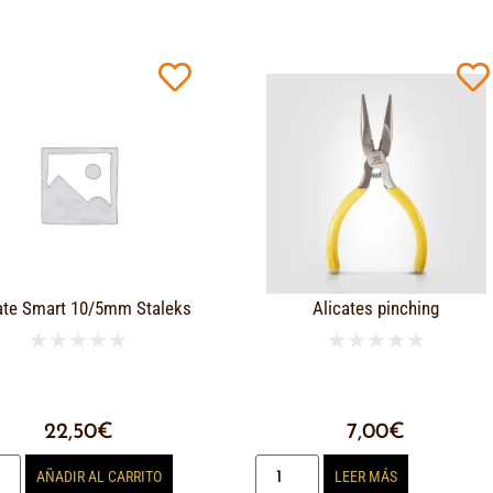
ate Smart 10/5mm Staleks
Alicates pinching
★
★
★
★
★
★
★
★
★
★
22,50
€
7,00
€
AÑADIR AL CARRITO
LEER MÁS