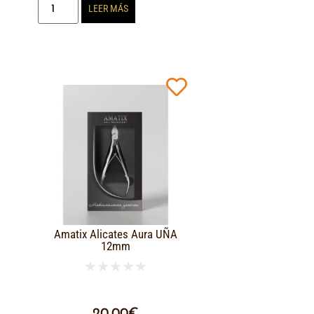
LEER MÁS
Amatix Alicates Aura UÑA
12mm
★
★
★
★
★