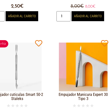
2,50
€
8,00
€
8,00
€
AÑADIR AL CARRITO
AÑADIR AL CARRITO
rta
jador cuticulas Smart 50-2
Empujador Manicura Expert 30
Staleks
Tipo 3
★
★
★
★
★
★
★
★
★
★