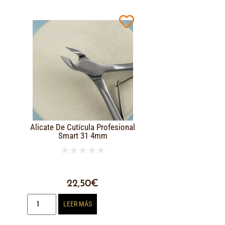
Alicate De Cutícula Profesional
Smart 31 4mm
★
★
★
★
★
22,50
€
LEER MÁS