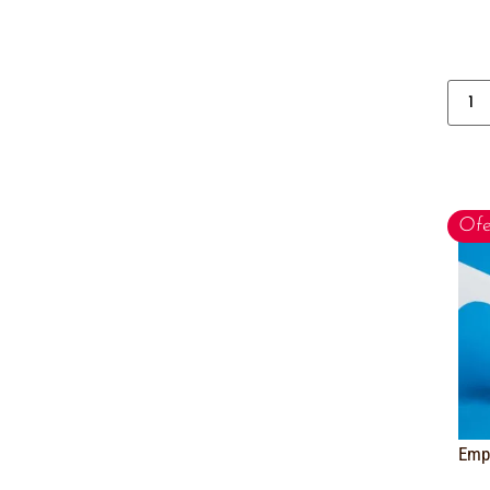
Ofe
Emp