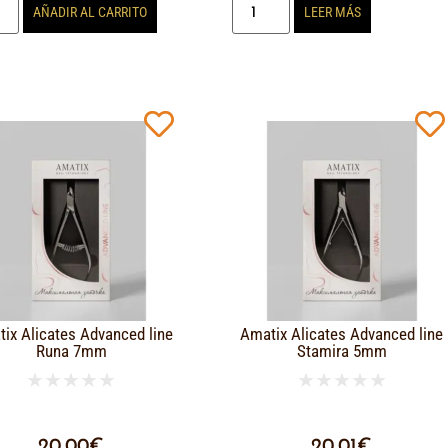
AÑADIR AL CARRITO
LEER MÁS
ix Alicates Advanced line
Amatix Alicates Advanced line
Runa 7mm
Stamira 5mm
★
★
★
★
★
★
★
★
★
★
20,00
€
20,01
€