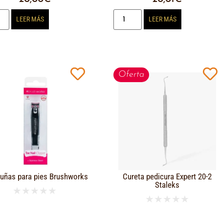
LEER MÁS
LEER MÁS
Oferta
uñas para pies Brushworks
Cureta pedicura Expert 20-2
Staleks
★
★
★
★
★
★
★
★
★
★