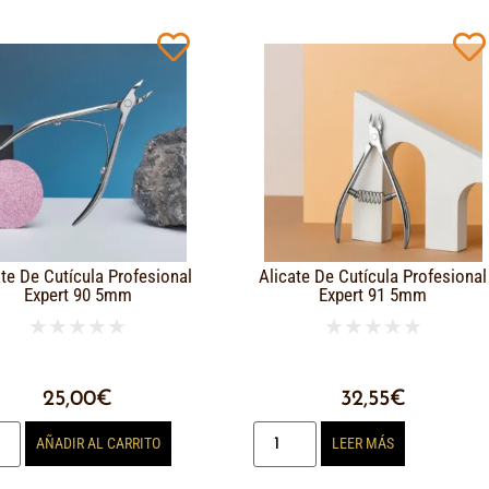
ate De Cutícula Profesional
Alicate De Cutícula Profesional
Expert 90 5mm
Expert 91 5mm
★
★
★
★
★
★
★
★
★
★
25,00
€
32,55
€
AÑADIR AL CARRITO
LEER MÁS