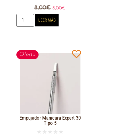
8,00
€
8,00
€
LEER MÁS
Oferta
Empujador Manicura Expert 30
Tipo 5
★
★
★
★
★