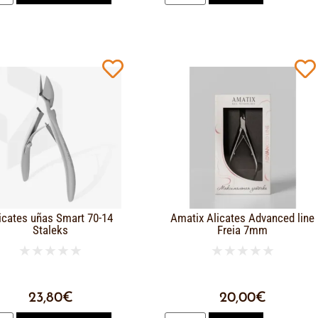
icates uñas Smart 70-14
Amatix Alicates Advanced line
Staleks
Freia 7mm
★
★
★
★
★
★
★
★
★
★
23,80
€
20,00
€