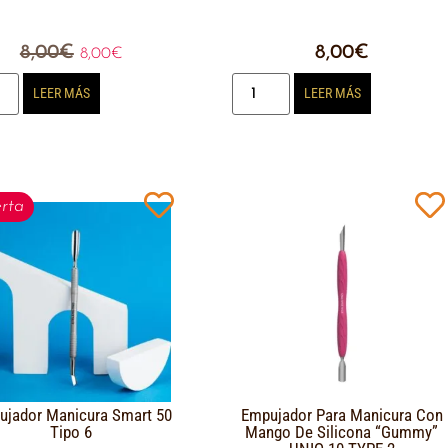
8,00
€
8,00
€
8,00
€
LEER MÁS
LEER MÁS
rta
ujador Manicura Smart 50
Empujador Para Manicura Con
Tipo 6
Mango De Silicona “Gummy”