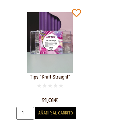
Tips “Kraft Straight”
★
★
★
★
★
21,01
€
AÑADIR AL CARRITO