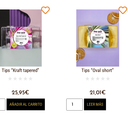
Tips “Kraft tapered”
Tips “Oval short”
★
★
★
★
★
★
★
★
★
★
25,95
€
21,01
€
AÑADIR AL CARRITO
LEER MÁS