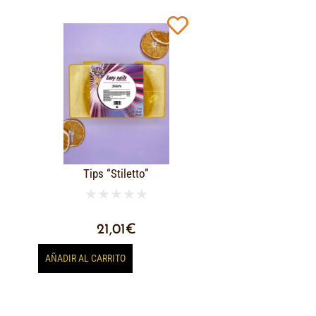
Tips “Stiletto”
★
★
★
★
★
21,01
€
AÑADIR AL CARRITO