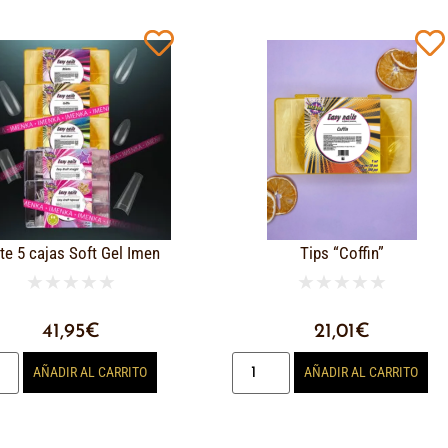
te 5 cajas Soft Gel Imen
Tips “Coffin”
★
★
★
★
★
★
★
★
★
★
41,95
€
21,01
€
AÑADIR AL CARRITO
AÑADIR AL CARRITO