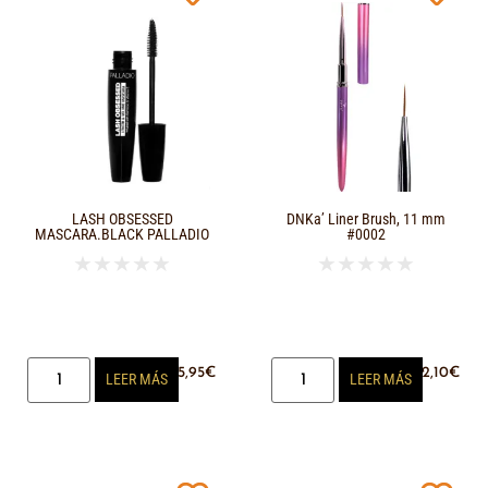
LASH OBSESSED
DNKa’ Liner Brush, 11 mm
MASCARA.BLACK PALLADIO
#0002
★
★
★
★
★
★
★
★
★
★
15,95
€
12,10
€
LEER MÁS
LEER MÁS