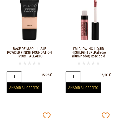
BASE DE MAQUILLAJE
I’M GLOWING LIQUID
POWDER FINISH FOUNDATION
HIGHLIGHTER .Palladio
-IVORY-PALLADIO
(Iluminador) Rose gold
★
★
★
★
★
★
★
★
★
★
15,95
€
13,50
€
AÑADIR AL CARRITO
AÑADIR AL CARRITO