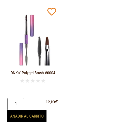
DNKa’ Polygel Brush #0004
★
★
★
★
★
12,10
€
AÑADIR AL CARRITO