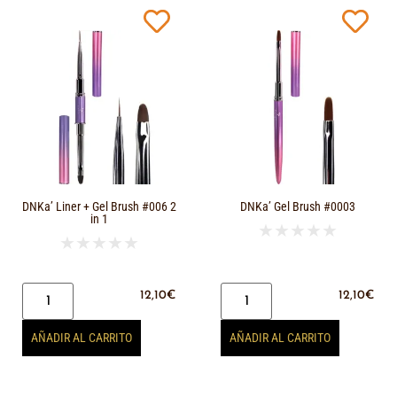
DNKa’ Liner + Gel Brush #006 2
DNKa’ Gel Brush #0003
in 1
★
★
★
★
★
★
★
★
★
★
12,10
€
12,10
€
AÑADIR AL CARRITO
AÑADIR AL CARRITO