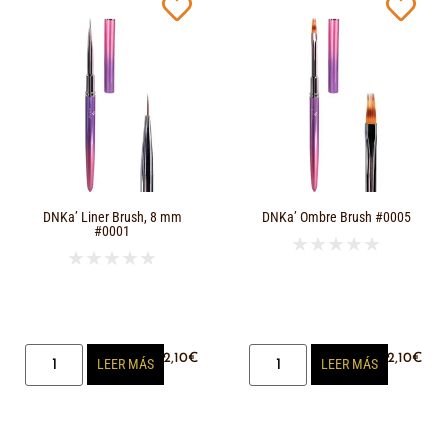
DNKa’ Liner Brush, 8 mm
DNKa’ Ombre Brush #0005
#0001
★
★
★
★
★
★
★
★
★
★
12,10
€
12,10
€
LEER MÁS
LEER MÁS