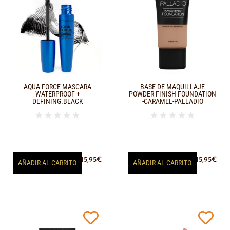
AQUA FORCE MASCARA
BASE DE MAQUILLAJE
WATERPROOF +
POWDER FINISH FOUNDATION
DEFINING.BLACK
-CARAMEL-PALLADIO
★
★
★
★
★
★
★
★
★
★
15,95
€
15,95
€
AÑADIR AL CARRITO
AÑADIR AL CARRITO