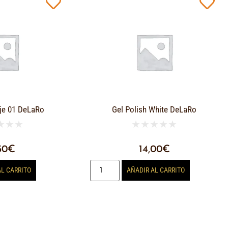
je 01 DeLaRo
Gel Polish White DeLaRo
★
★
★
★
★
★
★
★
50
€
14,00
€
AL CARRITO
AÑADIR AL CARRITO