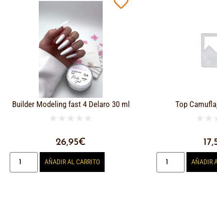
Builder Modeling fast 4 Delaro 30 ml
Top Camufla
★
★
★
★
★
★
★
26,95
€
17,
AÑADIR AL CARRITO
AÑADIR 