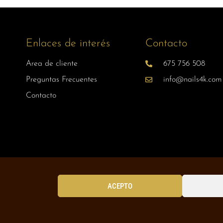
Enlaces de interés
Contacto
Area de cliente
675 756 508
Preguntas Frecuentes
info@nails4k.com
Contacto
ACEPTO
Aviso Legal
Política de privacidad
Política de Cookies
Política de
Designed with 🥰 by
Wejustdesign.com