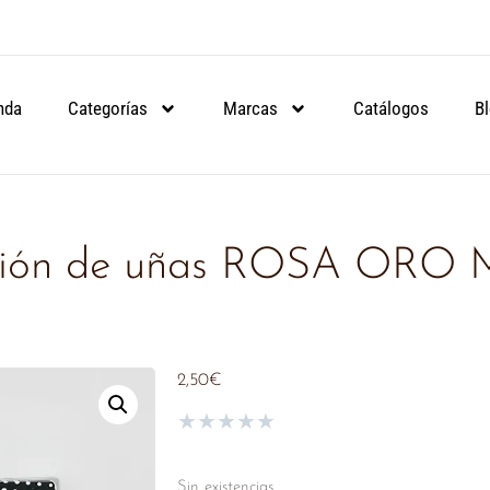
ARTIR DE 90€.
ARTIR DE 90€.
ARTIR DE 90€.
NSULA
NSULA
NSULA
nda
Categorías
Marcas
Catálogos
B
oración de uñas ROSA ORO
2,50
€
★
★
★
★
★
Sin existencias