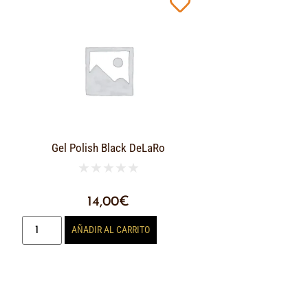
Gel Polish Black DeLaRo
★
★
★
★
★
14,00
€
AÑADIR AL CARRITO