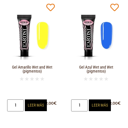
Gel Amarillo Wet and Wet
Gel Azul Wet and Wet
(pigmentos)
(pigmentos)
★
★
★
★
★
★
★
★
★
★
12,00
€
12,00
€
LEER MÁS
LEER MÁS