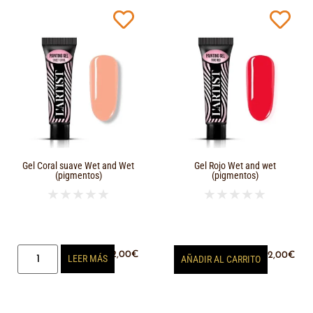
Gel Coral suave Wet and Wet
Gel Rojo Wet and wet
(pigmentos)
(pigmentos)
★
★
★
★
★
★
★
★
★
★
12,00
€
12,00
€
LEER MÁS
AÑADIR AL CARRITO