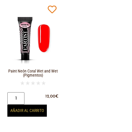
Paint Neón Coral Wet and Wet
(Pigmentos)
★
★
★
★
★
12,00
€
AÑADIR AL CARRITO