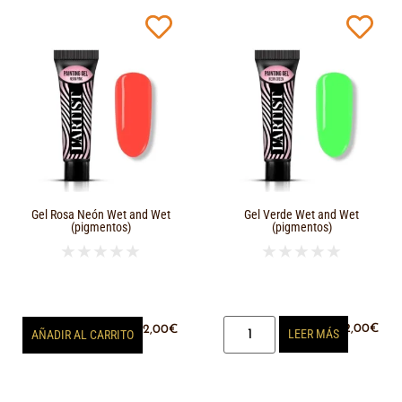
Gel Rosa Neón Wet and Wet
Gel Verde Wet and Wet
(pigmentos)
(pigmentos)
★
★
★
★
★
★
★
★
★
★
12,00
€
12,00
€
LEER MÁS
AÑADIR AL CARRITO