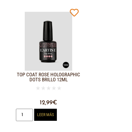
TOP COAT ROSE HOLOGRAPHIC
DOTS BRILLO 12ML
★
★
★
★
★
12,99
€
LEER MÁS