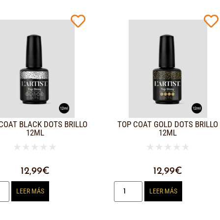
COAT BLACK DOTS BRILLO
TOP COAT GOLD DOTS BRILLO
12ML
12ML
★
★
★
★
★
★
★
★
★
★
12,99
€
12,99
€
LEER MÁS
LEER MÁS