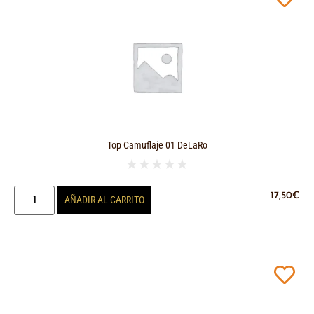
Top Camuflaje 01 DeLaRo
★
★
★
★
★
17,50
€
AÑADIR AL CARRITO