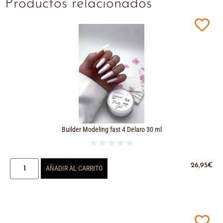
Productos relacionados
Builder Modeling fast 4 Delaro 30 ml
★
★
★
★
★
26,95
€
AÑADIR AL CARRITO