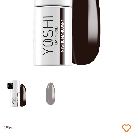
7,95
€