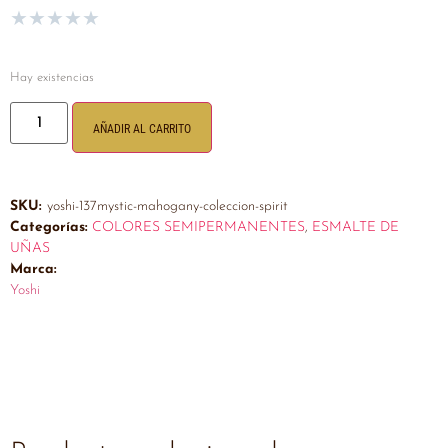
★
★
★
★
★
Hay existencias
AÑADIR AL CARRITO
SKU:
yoshi-137mystic-mahogany-coleccion-spirit
Categorías:
COLORES SEMIPERMANENTES
,
ESMALTE DE
UÑAS
Marca:
Yoshi