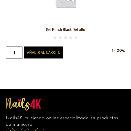
Gel Polish Black DeLaRo
★
★
★
★
★
14,00
€
AÑADIR AL CARRITO
Nails4K, tu tienda online especializada en productos
de manicura.