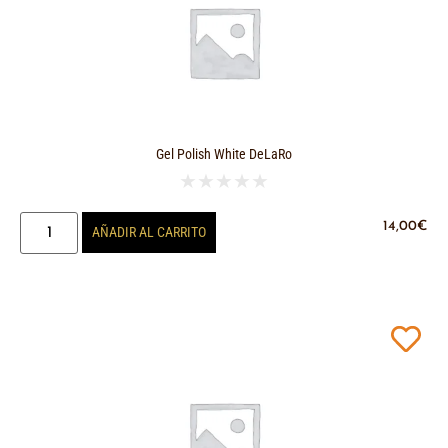
Gel Polish White DeLaRo
★
★
★
★
★
14,00
€
AÑADIR AL CARRITO