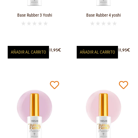
Base Rubber 3 Yoshi
Base Rubber 4 yoshi
★
★
★
★
★
★
★
★
★
★
11,95
€
11,95
€
AÑADIR AL CARRITO
AÑADIR AL CARRITO