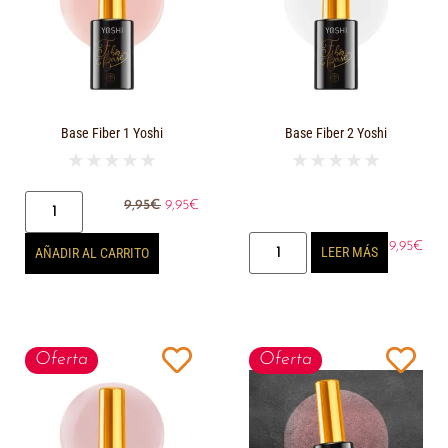
Base Fiber 1 Yoshi
Base Fiber 2 Yoshi
★
★
★
★
★
★
★
★
★
★
9,95
€
9,95
€
9,95
€
9,95
€
LEER MÁS
AÑADIR AL CARRITO
Oferta
Oferta