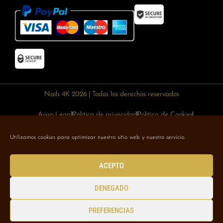
Nails 4K 2026 | Todos los derechos reservados
Aviso Legal
Política de privacidad
Política de Cookies
Política de devoluciones
Política de envíos
Utilizamos cookies para optimizar nuestro sitio web y nuestro servicio.
Designed with 🥰 by
Wejustdesign.com
ACEPTO
DENEGADO
PREFERENCIAS