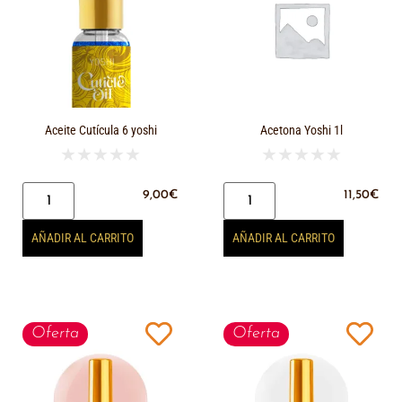
Aceite Cutícula 6 yoshi
Acetona Yoshi 1l
★
★
★
★
★
★
★
★
★
★
9,00
€
11,50
€
AÑADIR AL CARRITO
AÑADIR AL CARRITO
Oferta
Oferta