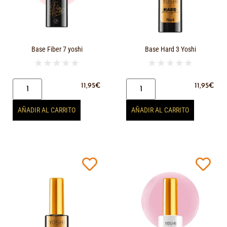
Base Fiber 7 yoshi
Base Hard 3 Yoshi
★
★
★
★
★
★
★
★
★
★
11,95
€
11,95
€
AÑADIR AL CARRITO
AÑADIR AL CARRITO