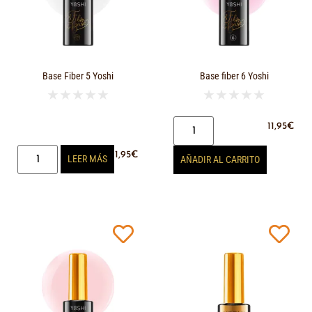
Base Fiber 5 Yoshi
Base fiber 6 Yoshi
★
★
★
★
★
★
★
★
★
★
11,95
€
11,95
€
LEER MÁS
AÑADIR AL CARRITO