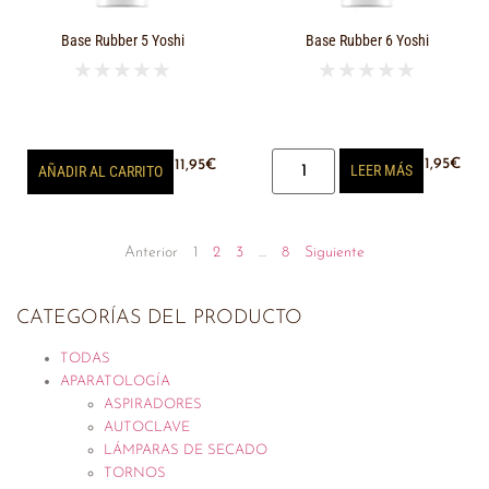
Base Rubber 5 Yoshi
Base Rubber 6 Yoshi
★
★
★
★
★
★
★
★
★
★
11,95
€
11,95
€
LEER MÁS
AÑADIR AL CARRITO
Anterior
1
2
3
…
8
Siguiente
CATEGORÍAS DEL PRODUCTO
TODAS
APARATOLOGÍA
ASPIRADORES
AUTOCLAVE
LÁMPARAS DE SECADO
TORNOS