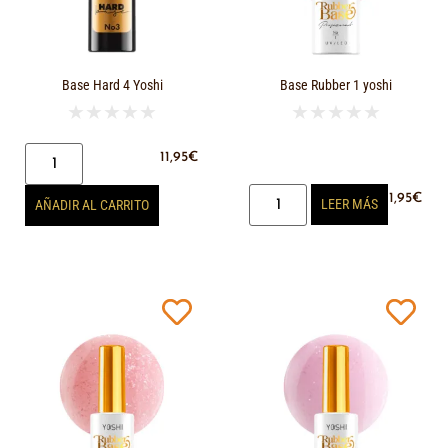
Base Hard 4 Yoshi
Base Rubber 1 yoshi
★
★
★
★
★
★
★
★
★
★
11,95
€
11,95
€
LEER MÁS
AÑADIR AL CARRITO