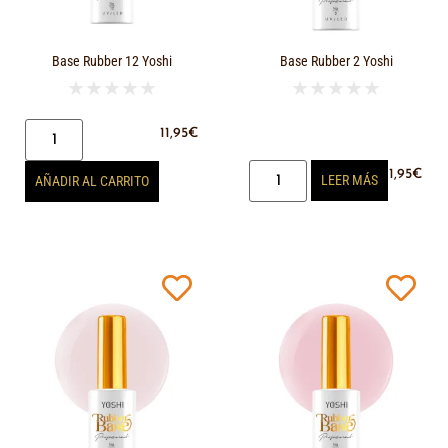
Base Rubber 12 Yoshi
Base Rubber 2 Yoshi
★
★
★
★
★
★
★
★
★
★
11,95
€
11,95
€
LEER MÁS
AÑADIR AL CARRITO