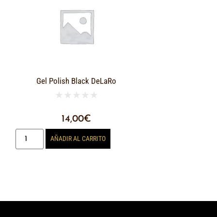
Gel Polish Black DeLaRo
★
★
★
★
★
14,00
€
AÑADIR AL CARRITO