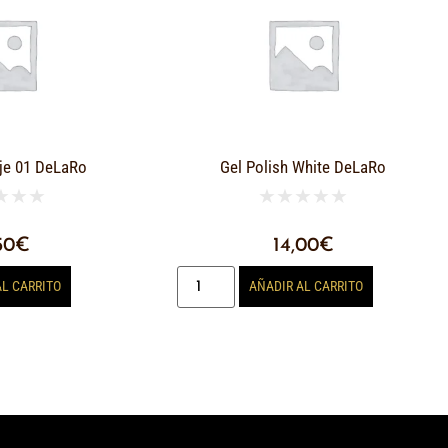
je 01 DeLaRo
Gel Polish White DeLaRo
★
★
★
★
★
★
★
★
50
€
14,00
€
AL CARRITO
AÑADIR AL CARRITO