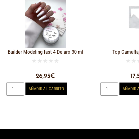
Builder Modeling fast 4 Delaro 30 ml
Top Camufla
★
★
★
★
★
★
★
26,95
€
17,
AÑADIR AL CARRITO
AÑADIR 