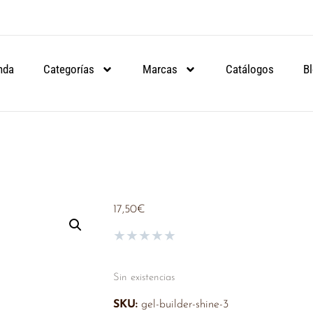
ARTIR DE 90€.
ARTIR DE 90€.
ARTIR DE 90€.
NSULA
NSULA
NSULA
nda
Categorías
Marcas
Catálogos
B
17,50
€
★
★
★
★
★
Sin existencias
SKU:
gel-builder-shine-3