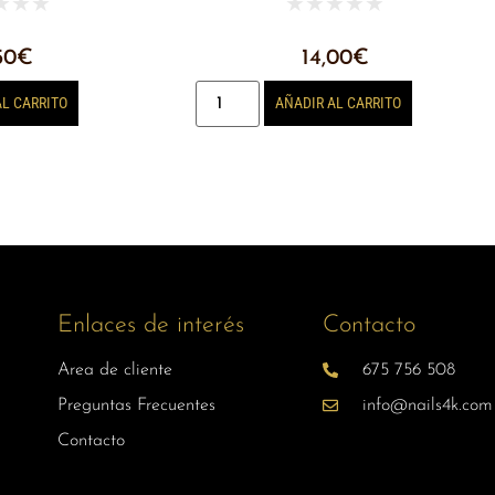
★
★
★
★
★
★
★
★
50
€
14,00
€
AL CARRITO
AÑADIR AL CARRITO
Enlaces de interés
Contacto
Area de cliente
675 756 508
Preguntas Frecuentes
info@nails4k.com
Contacto