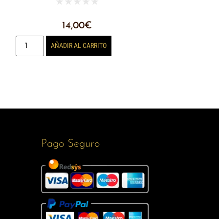
★
★
★
★
★
14,00
€
AÑADIR AL CARRITO
Pago Seguro