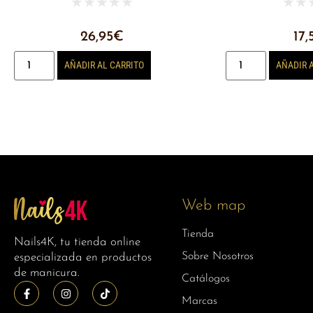
★
★
★
★
★
★
★
26,95
€
17,
AÑADIR AL CARRITO
AÑADIR 
Web map
Tienda
Nails4K, tu tienda online
Sobre Nosotros
especializada en productos
de manicura.
Catálogos
Marcas