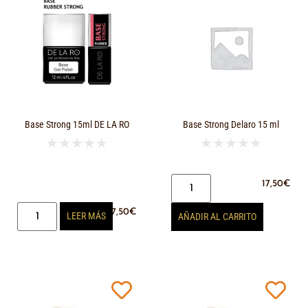
Base Strong 15ml DE LA RO
Base Strong Delaro 15 ml
★
★
★
★
★
★
★
★
★
★
17,50
€
17,50
€
LEER MÁS
AÑADIR AL CARRITO