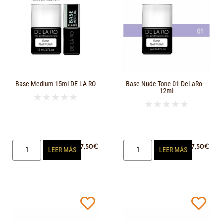
Base Medium 15ml DE LA RO
Base Nude Tone 01 DeLaRo –
12ml
★
★
★
★
★
★
★
★
★
★
17,50
€
17,50
€
LEER MÁS
LEER MÁS