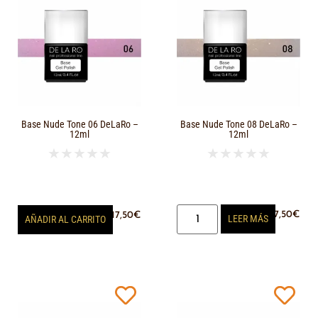
Base Nude Tone 06 DeLaRo –
Base Nude Tone 08 DeLaRo –
12ml
12ml
★
★
★
★
★
★
★
★
★
★
17,50
€
17,50
€
LEER MÁS
AÑADIR AL CARRITO