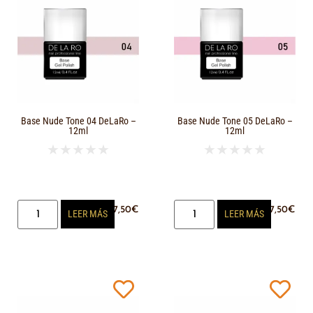
Base Nude Tone 04 DeLaRo –
Base Nude Tone 05 DeLaRo –
12ml
12ml
★
★
★
★
★
★
★
★
★
★
17,50
€
17,50
€
LEER MÁS
LEER MÁS