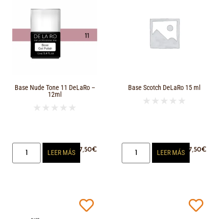
Base Nude Tone 11 DeLaRo –
Base Scotch DeLaRo 15 ml
12ml
★
★
★
★
★
★
★
★
★
★
17,50
€
17,50
€
LEER MÁS
LEER MÁS