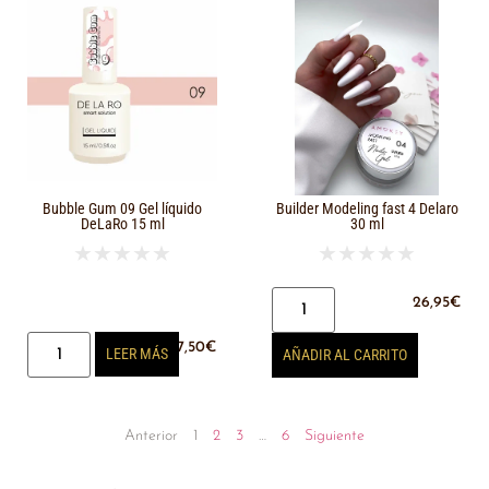
Bubble Gum 09 Gel líquido
Builder Modeling fast 4 Delaro
DeLaRo 15 ml
30 ml
★
★
★
★
★
★
★
★
★
★
26,95
€
17,50
€
LEER MÁS
AÑADIR AL CARRITO
Anterior
1
2
3
…
6
Siguiente