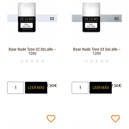
Base Nude Tone 02 DeLaRo –
Base Nude Tone 03 DeLaRo –
12ml
12ml
★
★
★
★
★
★
★
★
★
★
17,50
€
17,50
€
LEER MÁS
LEER MÁS