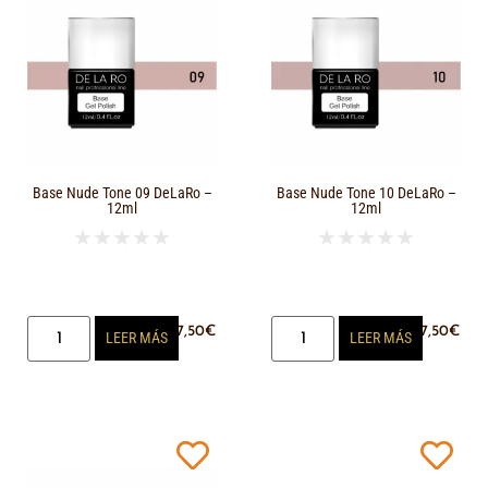
Base Nude Tone 09 DeLaRo –
Base Nude Tone 10 DeLaRo –
12ml
12ml
★
★
★
★
★
★
★
★
★
★
17,50
€
17,50
€
LEER MÁS
LEER MÁS