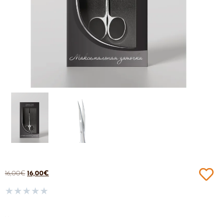
16,00
€
16,00
€
★
★
★
★
★