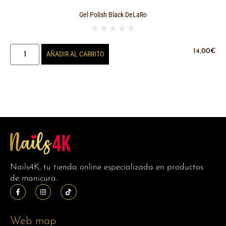
Gel Polish Black DeLaRo
★
★
★
★
★
14,00
€
AÑADIR AL CARRITO
Nails4K, tu tienda online especializada en productos
de manicura.
Web map