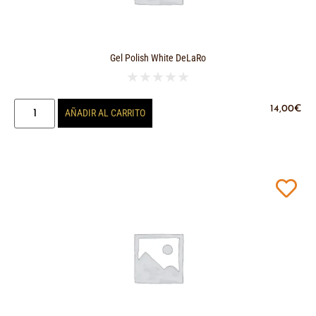
Gel Polish White DeLaRo
★
★
★
★
★
14,00
€
AÑADIR AL CARRITO