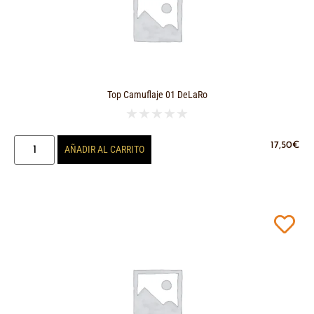
Top Camuflaje 01 DeLaRo
★
★
★
★
★
17,50
€
AÑADIR AL CARRITO