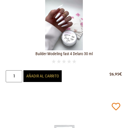
Builder Modeling fast 4 Delaro 30 ml
★
★
★
★
★
26,95
€
AÑADIR AL CARRITO