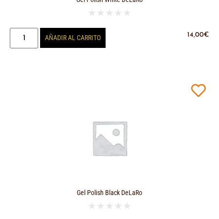
★
★
★
★
★
14,00
€
AÑADIR AL CARRITO
Gel Polish Black DeLaRo
★
★
★
★
★