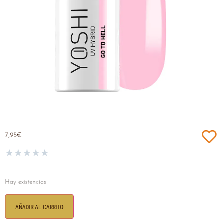
7,95
€
★
★
★
★
★
Hay existencias
AÑADIR AL CARRITO