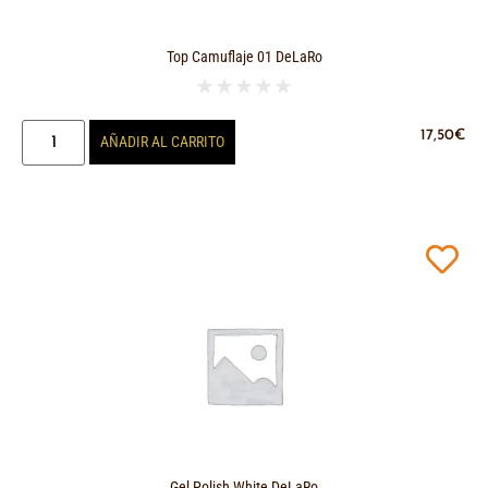
Top Camuflaje 01 DeLaRo
★
★
★
★
★
17,50
€
AÑADIR AL CARRITO
Gel Polish White DeLaRo