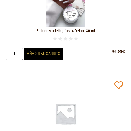
Builder Modeling fast 4 Delaro 30 ml
★
★
★
★
★
26,95
€
AÑADIR AL CARRITO