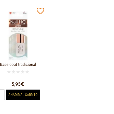
Base coat tradicional
★
★
★
★
★
5,95
€
AÑADIR AL CARRITO