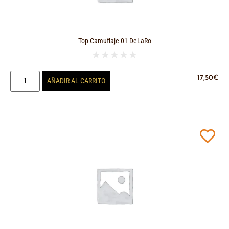
Top Camuflaje 01 DeLaRo
★
★
★
★
★
17,50
€
AÑADIR AL CARRITO