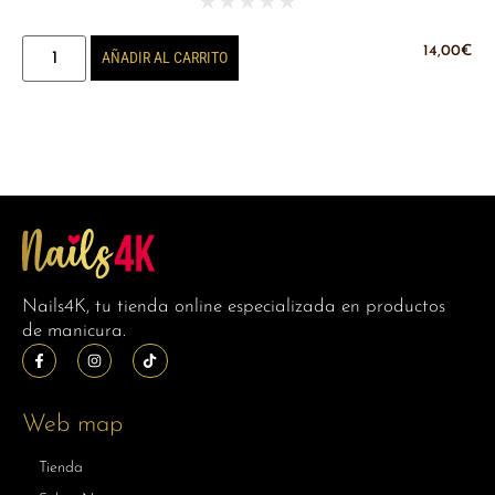
★
★
★
★
★
14,00
€
AÑADIR AL CARRITO
Nails4K, tu tienda online especializada en productos
de manicura.
Web map
Tienda