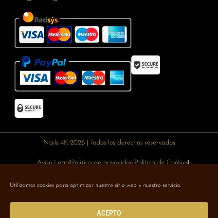
Nails 4K 2026 | Todos los derechos reservados
Aviso Legal
Política de privacidad
Política de Cookies
Política de devoluciones
Política de envíos
Utilizamos cookies para optimizar nuestro sitio web y nuestro servicio.
Designed with 🥰 by
Wejustdesign.com
ACEPTO