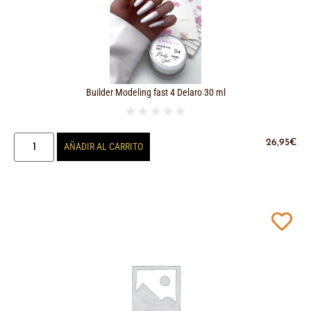
Builder Modeling fast 4 Delaro 30 ml
★
★
★
★
★
26,95
€
AÑADIR AL CARRITO