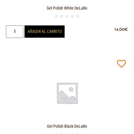
Gel Polish White DeLaRo
★
★
★
★
★
14,00
€
AÑADIR AL CARRITO
Gel Polish Black DeLaRo