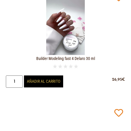
Builder Modeling fast 4 Delaro 30 ml
★
★
★
★
★
26,95
€
AÑADIR AL CARRITO