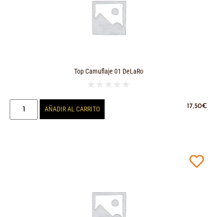
Top Camuflaje 01 DeLaRo
★
★
★
★
★
17,50
€
AÑADIR AL CARRITO