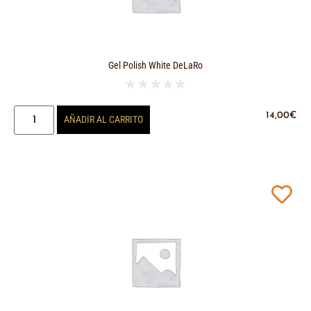
Gel Polish White DeLaRo
★
★
★
★
★
14,00
€
AÑADIR AL CARRITO