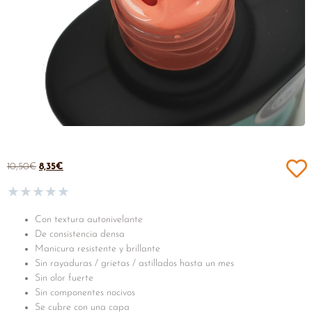
10,50
€
8,35
€
★
★
★
★
★
Con textura autonivelante
De consistencia densa
Manicura resistente y brillante
Sin rayaduras / grietas / astillados hasta un mes
Sin olor fuerte
Sin componentes nocivos
Se cubre con una capa