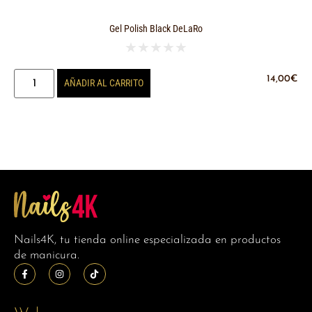
Gel Polish Black DeLaRo
★
★
★
★
★
14,00
€
AÑADIR AL CARRITO
Nails4K, tu tienda online especializada en productos
de manicura.