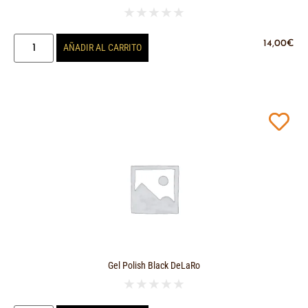
★
★
★
★
★
14,00
€
AÑADIR AL CARRITO
Gel Polish Black DeLaRo
★
★
★
★
★