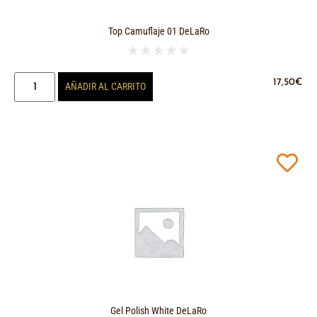
Top Camuflaje 01 DeLaRo
★
★
★
★
★
17,50
€
AÑADIR AL CARRITO
Gel Polish White DeLaRo