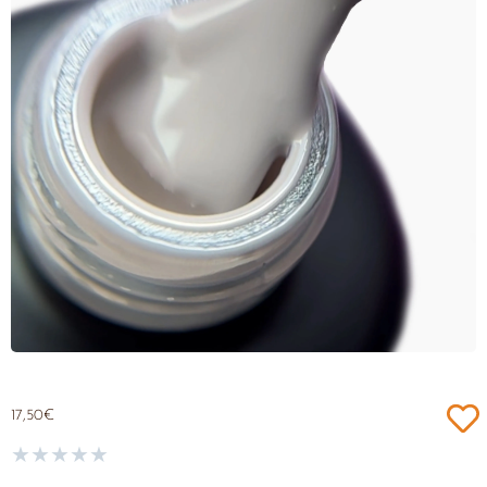
17,50
€
★
★
★
★
★