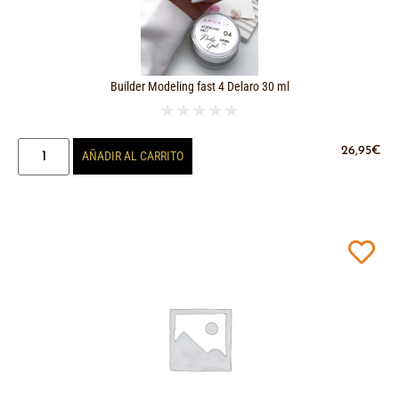
Builder Modeling fast 4 Delaro 30 ml
★
★
★
★
★
26,95
€
AÑADIR AL CARRITO