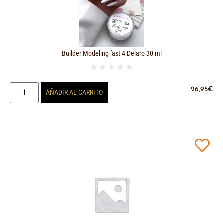
Builder Modeling fast 4 Delaro 30 ml
★
★
★
★
★
26,95
€
AÑADIR AL CARRITO