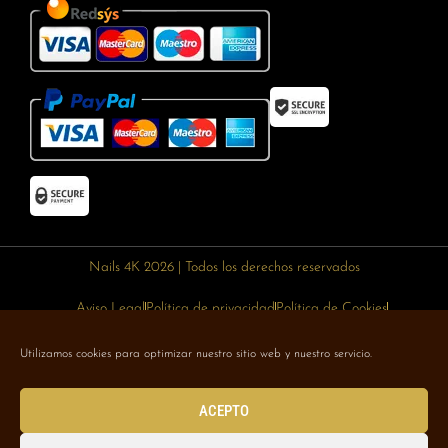
Nails 4K 2026 | Todos los derechos reservados
Aviso Legal
Política de privacidad
Política de Cookies
Política de devoluciones
Política de envíos
Utilizamos cookies para optimizar nuestro sitio web y nuestro servicio.
Designed with 🥰 by
Wejustdesign.com
ACEPTO