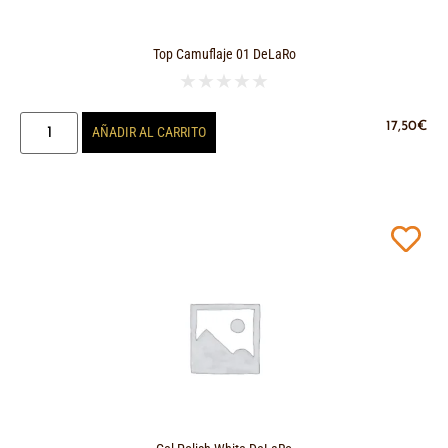
Top Camuflaje 01 DeLaRo
★
★
★
★
★
17,50
€
AÑADIR AL CARRITO