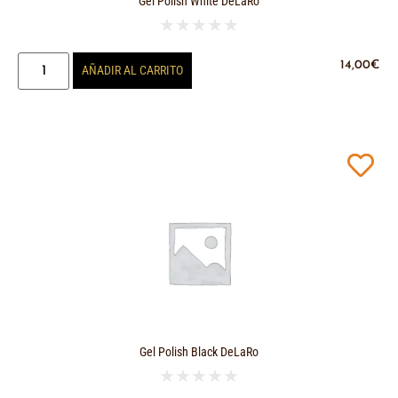
Gel Polish White DeLaRo
★
★
★
★
★
14,00
€
AÑADIR AL CARRITO
Gel Polish Black DeLaRo
★
★
★
★
★