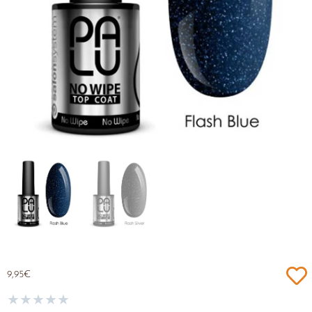
9,95
€
★
★
★
★
★