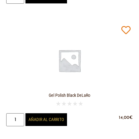
Gel Polish Black DeLaRo
★
★
★
★
★
14,00
€
AÑADIR AL CARRITO