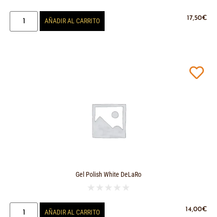
17,50
€
AÑADIR AL CARRITO
Gel Polish White DeLaRo
★
★
★
★
★
14,00
€
AÑADIR AL CARRITO