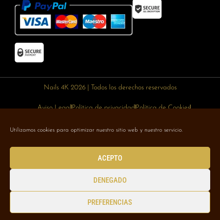
Nails 4K 2026 | Todos los derechos reservados
Aviso Legal
Política de privacidad
Política de Cookies
Política de devoluciones
Política de envíos
Utilizamos cookies para optimizar nuestro sitio web y nuestro servicio.
Designed with 🥰 by
Wejustdesign.com
ACEPTO
DENEGADO
PREFERENCIAS