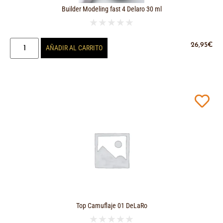
Builder Modeling fast 4 Delaro 30 ml
★
★
★
★
★
26,95
€
AÑADIR AL CARRITO
Top Camuflaje 01 DeLaRo
★
★
★
★
★