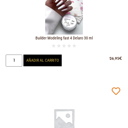
Builder Modeling fast 4 Delaro 30 ml
★
★
★
★
★
26,95
€
AÑADIR AL CARRITO