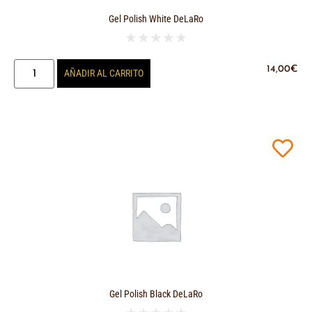
Gel Polish White DeLaRo
★
★
★
★
★
14,00
€
AÑADIR AL CARRITO
Gel Polish Black DeLaRo