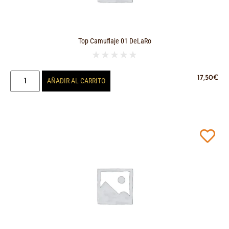
Top Camuflaje 01 DeLaRo
★
★
★
★
★
17,50
€
AÑADIR AL CARRITO