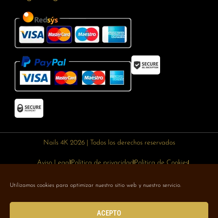
Nails 4K 2026 | Todos los derechos reservados
Aviso Legal
Política de privacidad
Política de Cookies
Política de devoluciones
Política de envíos
Utilizamos cookies para optimizar nuestro sitio web y nuestro servicio.
Designed with 🥰 by
Wejustdesign.com
ACEPTO