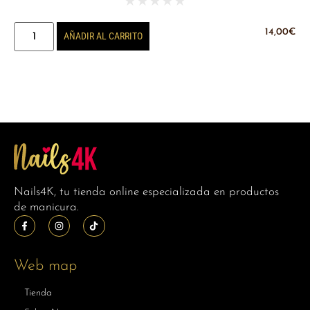
★
★
★
★
★
14,00
€
AÑADIR AL CARRITO
Nails4K, tu tienda online especializada en productos
de manicura.
Web map
Tienda