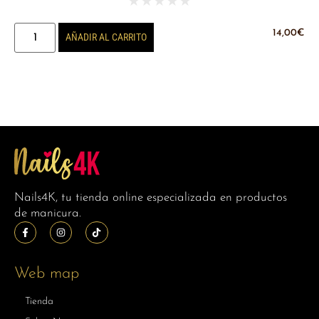
★
★
★
★
★
14,00
€
AÑADIR AL CARRITO
Nails4K, tu tienda online especializada en productos
de manicura.
Web map
Tienda