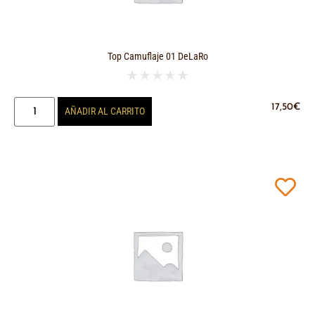
Top Camuflaje 01 DeLaRo
★
★
★
★
★
17,50
€
AÑADIR AL CARRITO