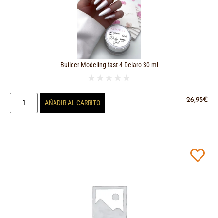
Builder Modeling fast 4 Delaro 30 ml
★
★
★
★
★
26,95
€
AÑADIR AL CARRITO