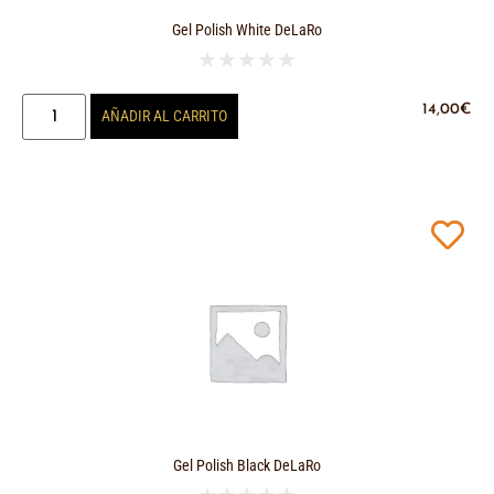
Gel Polish White DeLaRo
★
★
★
★
★
14,00
€
AÑADIR AL CARRITO
Gel Polish Black DeLaRo