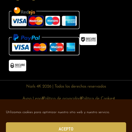
Nails 4K 2026 | Todos los derechos reservados
Aviso Legal
Política de privacidad
Política de Cookies
Política de devoluciones
Política de envíos
Utilizamos cookies para optimizar nuestro sitio web y nuestro servicio.
Designed with 🥰 by
Wejustdesign.com
ACEPTO