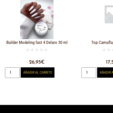
Builder Modeling fast 4 Delaro 30 ml
Top Camufla
★
★
★
★
★
★
★
26,95
€
17,
AÑADIR AL CARRITO
AÑADIR 