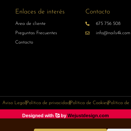
Enlaces de interés
Contacto
Area de cliente
675 756 508
Preguntas Frecuentes
info@nails4k.com
Contacto
Aviso Legal
Política de privacidad
Política de Cookies
Política de
Designed with 🥰 by
Wejustdesign.com