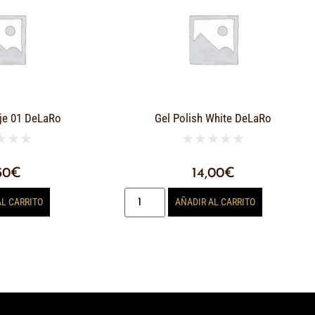
je 01 DeLaRo
Gel Polish White DeLaRo
★
★
★
★
★
★
★
★
50
€
14,00
€
AL CARRITO
AÑADIR AL CARRITO