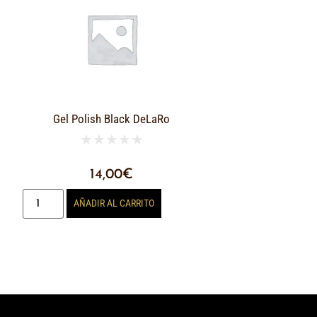
Gel Polish Black DeLaRo
★
★
★
★
★
14,00
€
AÑADIR AL CARRITO