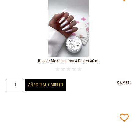
Builder Modeling fast 4 Delaro 30 ml
★
★
★
★
★
26,95
€
AÑADIR AL CARRITO