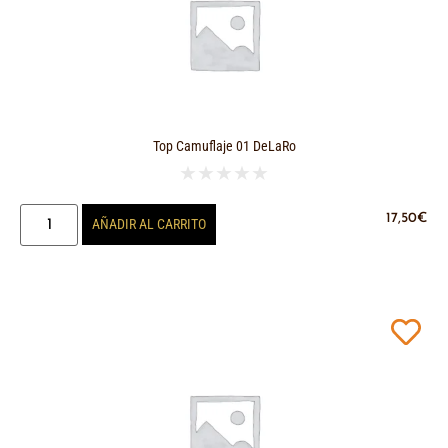
Top Camuflaje 01 DeLaRo
★
★
★
★
★
17,50
€
AÑADIR AL CARRITO