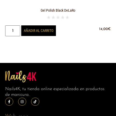
Gel Polish Black DeLaRo
★
★
★
★
★
14,00
€
AÑADIR AL CARRITO
Nails4K, tu tienda online especializada en productos
de manicura.