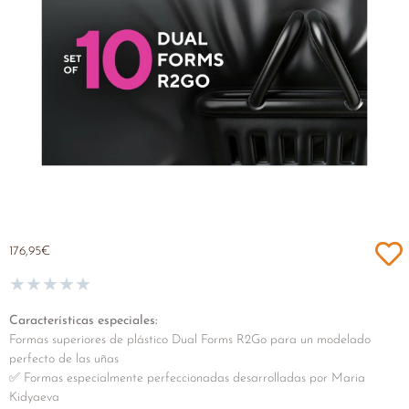
176,95
€
★
★
★
★
★
Características especiales:
Formas superiores de plástico Dual Forms R2Go para un modelado
perfecto de las uñas
✅ Formas especialmente perfeccionadas desarrolladas por Maria
Kidyaeva