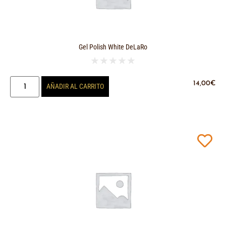
Gel Polish White DeLaRo
★
★
★
★
★
14,00
€
AÑADIR AL CARRITO