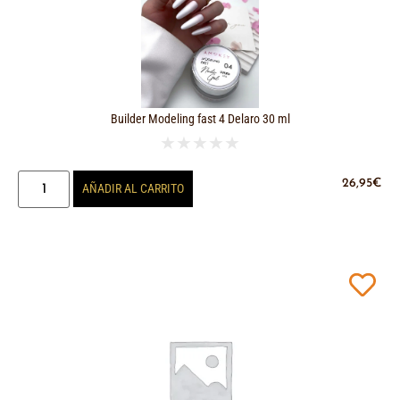
Builder Modeling fast 4 Delaro 30 ml
★
★
★
★
★
26,95
€
AÑADIR AL CARRITO