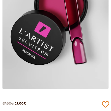
27,00
€
27,00
€