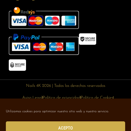
Nails 4K 2026 | Todos los derechos reservados
Aviso Legal
Política de privacidad
Política de Cookies
Política de devoluciones
Política de envíos
Utilizamos cookies para optimizar nuestro sitio web y nuestro servicio.
Designed with 🥰 by
Wejustdesign.com
ACEPTO