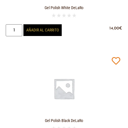
Gel Polish White DeLaRo
★
★
★
★
★
14,00
€
AÑADIR AL CARRITO
Gel Polish Black DeLaRo