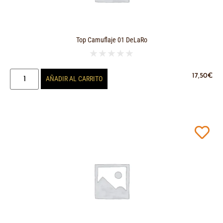
Top Camuflaje 01 DeLaRo
★
★
★
★
★
17,50
€
AÑADIR AL CARRITO