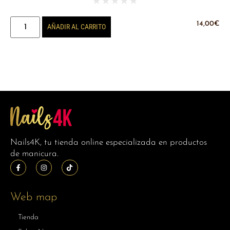
★
★
★
★
★
14,00
€
AÑADIR AL CARRITO
Nails4K, tu tienda online especializada en productos
de manicura.
Web map
Tienda