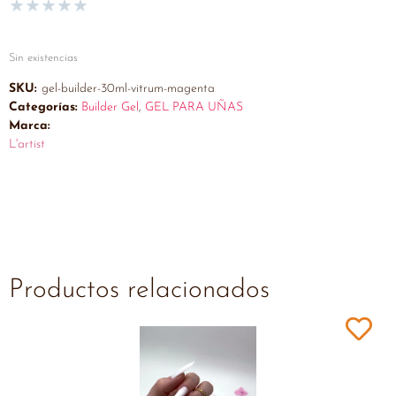
★
★
★
★
★
Sin existencias
SKU:
gel-builder-30ml-vitrum-magenta
Categorías:
Builder Gel
,
GEL PARA UÑAS
Marca:
L'artist
Productos relacionados