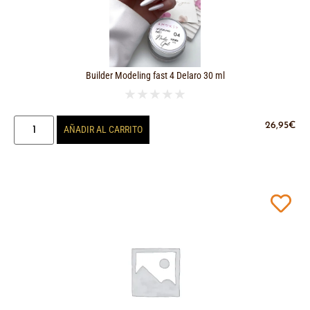
Builder Modeling fast 4 Delaro 30 ml
★
★
★
★
★
26,95
€
AÑADIR AL CARRITO