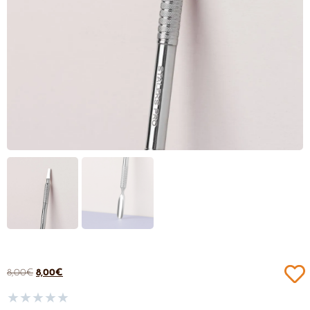
8,00
€
8,00
€
★
★
★
★
★