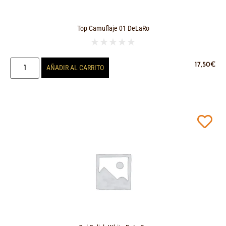
Top Camuflaje 01 DeLaRo
★
★
★
★
★
17,50
€
AÑADIR AL CARRITO