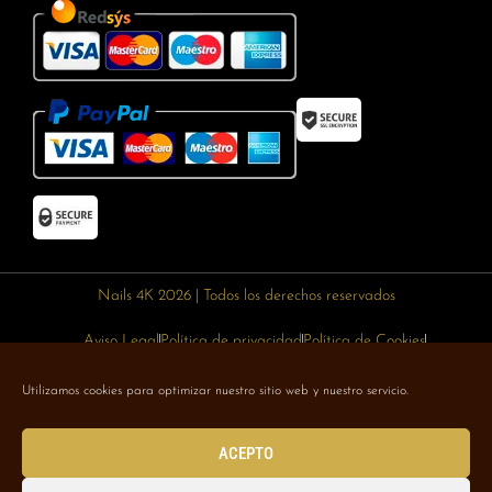
Nails 4K 2026 | Todos los derechos reservados
Aviso Legal
Política de privacidad
Política de Cookies
Política de devoluciones
Política de envíos
Utilizamos cookies para optimizar nuestro sitio web y nuestro servicio.
Designed with 🥰 by
Wejustdesign.com
ACEPTO