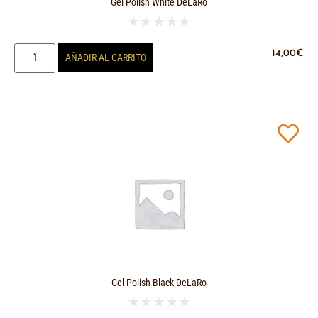
Gel Polish White DeLaRo
★
★
★
★
★
14,00
€
AÑADIR AL CARRITO
Gel Polish Black DeLaRo
★
★
★
★
★