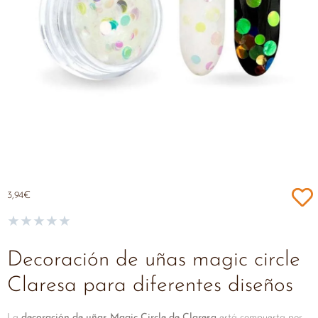
3,94
€
★
★
★
★
★
Decoración de uñas magic circle
Claresa para diferentes diseños
La
decoración de uñas Magic Circle de Claresa
está compuesta por