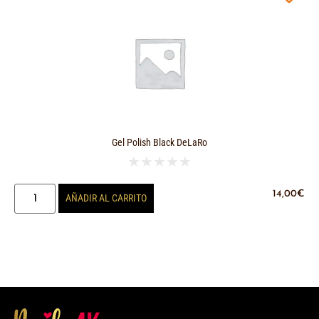
Gel Polish Black DeLaRo
★
★
★
★
★
14,00
€
AÑADIR AL CARRITO