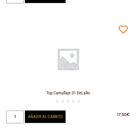
Top Camuflaje 01 DeLaRo
★
★
★
★
★
17,50
€
AÑADIR AL CARRITO