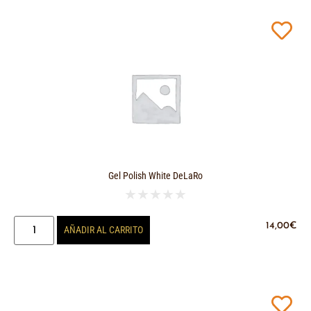
Gel Polish White DeLaRo
★
★
★
★
★
14,00
€
AÑADIR AL CARRITO