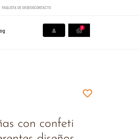
FAQ
LISTA DE DESEOS
CONTACTO
0
log
as con confeti
erentes diseños