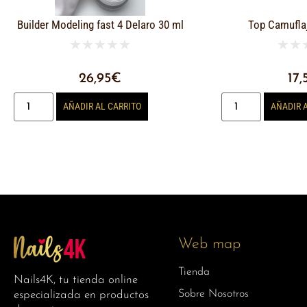
Builder Modeling fast 4 Delaro 30 ml
Top Camufla
★
★
★
★
★
★
★
26,95
€
17,
AÑADIR AL CARRITO
AÑADIR 
Web map
Tienda
Nails4K, tu tienda online
Sobre Nosotros
especializada en productos