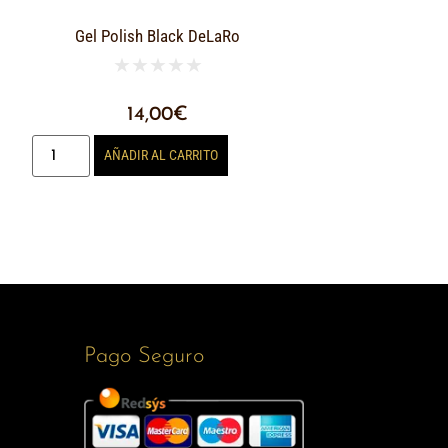
Gel Polish Black DeLaRo
★
★
★
★
★
14,00
€
AÑADIR AL CARRITO
Pago Seguro