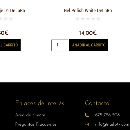
je 01 DeLaRo
Gel Polish White DeLaRo
★
★
★
★
★
★
★
★
50
€
14,00
€
AL CARRITO
AÑADIR AL CARRITO
Enlaces de interés
Contacto
Area de cliente
675 756 508
Preguntas Frecuentes
info@nails4k.com