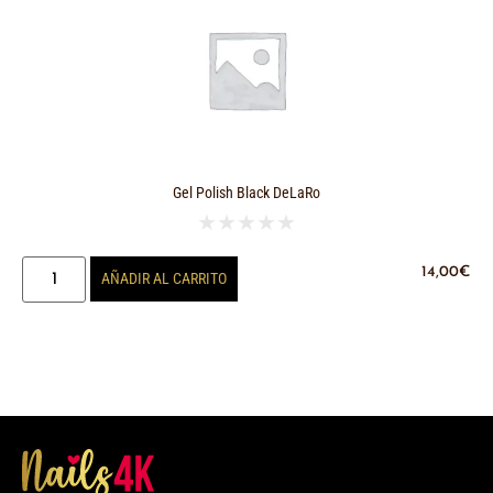
Gel Polish Black DeLaRo
★
★
★
★
★
14,00
€
AÑADIR AL CARRITO