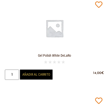
Gel Polish White DeLaRo
★
★
★
★
★
14,00
€
AÑADIR AL CARRITO