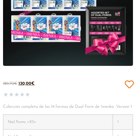
189,70
€
130,00
€
★
★
★
★
★
Colección completa de las 14 formas de Dual Form de Imenka Version 1
Nail Forms «XS»
1