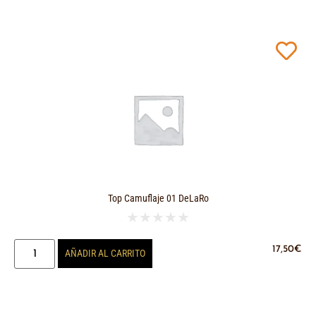
Top Camuflaje 01 DeLaRo
★
★
★
★
★
17,50
€
AÑADIR AL CARRITO