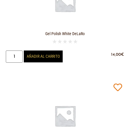
Gel Polish White DeLaRo
★
★
★
★
★
14,00
€
AÑADIR AL CARRITO