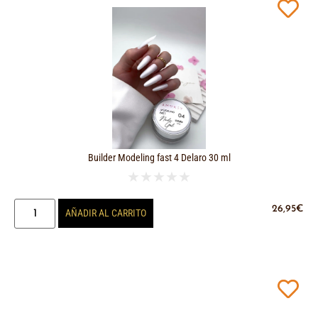
Builder Modeling fast 4 Delaro 30 ml
★
★
★
★
★
26,95
€
AÑADIR AL CARRITO