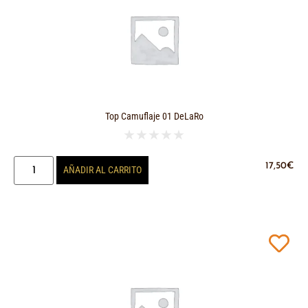
Top Camuflaje 01 DeLaRo
★
★
★
★
★
17,50
€
AÑADIR AL CARRITO