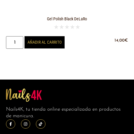
Gel Polish Black DeLaRo
★
★
★
★
★
14,00
€
AÑADIR AL CARRITO
Nails4K, tu tienda online especializada en productos
de manicura.