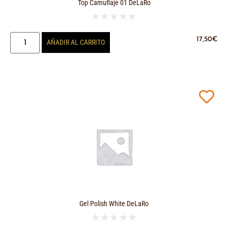
Top Camuflaje 01 DeLaRo
★
★
★
★
★
17,50
€
AÑADIR AL CARRITO
Gel Polish White DeLaRo
★
★
★
★
★