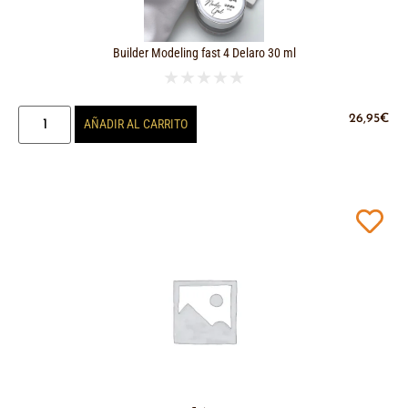
Builder Modeling fast 4 Delaro 30 ml
★
★
★
★
★
26,95
€
AÑADIR AL CARRITO