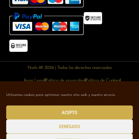
Nails 4K 2026 | Todos los derechos reservados
Aviso Legal
Política de privacidad
Política de Cookies
Política de devoluciones
Política de envíos
Utilizamos cookies para optimizar nuestro sitio web y nuestro servicio.
Designed with 🥰 by
Wejustdesign.com
ACEPTO
DENEGADO