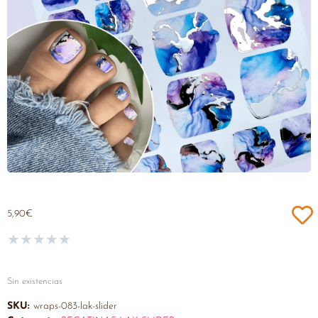
5,90
€
★
★
★
★
★
Sin existencias
SKU:
wraps-083-lak-slider