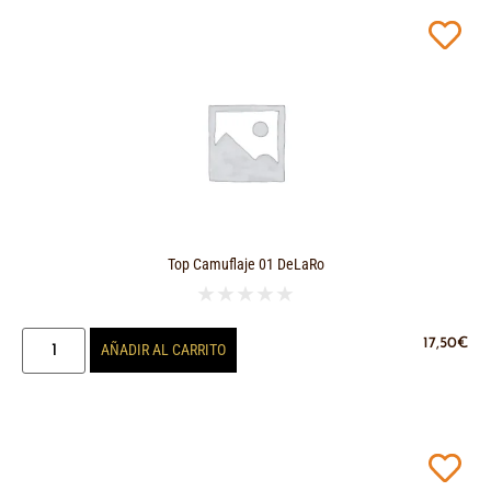
Top Camuflaje 01 DeLaRo
★
★
★
★
★
17,50
€
AÑADIR AL CARRITO