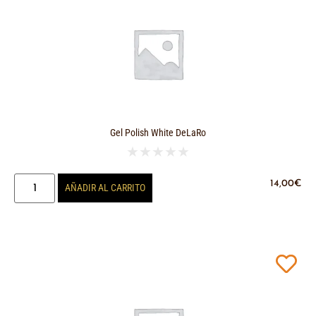
Gel Polish White DeLaRo
★
★
★
★
★
14,00
€
AÑADIR AL CARRITO