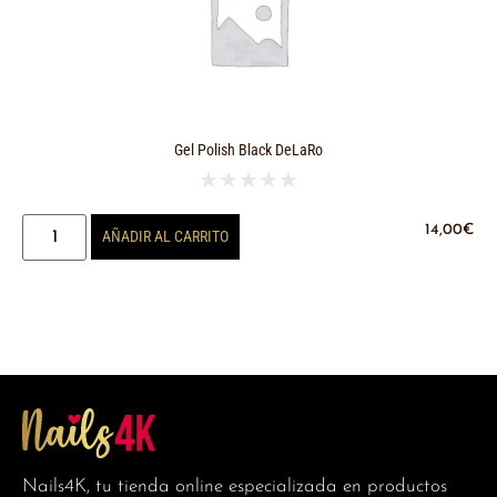
Gel Polish Black DeLaRo
★
★
★
★
★
14,00
€
AÑADIR AL CARRITO
Nails4K, tu tienda online especializada en productos