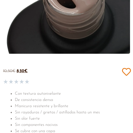
10,50
€
8,50
€
★
★
★
★
★
Con textura autonivelante
De consistencia densa
Manicura resistente y brillante
Sin rayaduras / grietas / astillados hasta un mes
Sin olor fuerte
Sin componentes nocivos
Se cubre con una capa