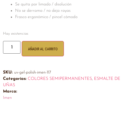
Se quita por limado / disolución
No se derrama / no deja rayas
Frasco ergonómico / pincel cómodo
Hay existencias
AÑADIR AL CARRITO
SKU:
uv-gel-polish-imen-117
Categorías:
COLORES SEMIPERMANENTES
,
ESMALTE DE
UÑAS
Marca:
Imen