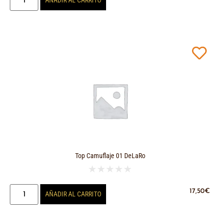
AÑADIR AL CARRITO
Top Camuflaje 01 DeLaRo
★
★
★
★
★
17,50
€
AÑADIR AL CARRITO