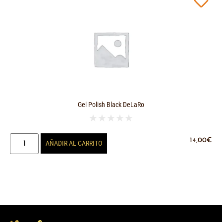
Gel Polish Black DeLaRo
★
★
★
★
★
14,00
€
AÑADIR AL CARRITO