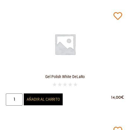
Gel Polish White DeLaRo
★
★
★
★
★
14,00
€
AÑADIR AL CARRITO