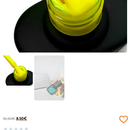
10,50
€
8,50
€
★
★
★
★
★