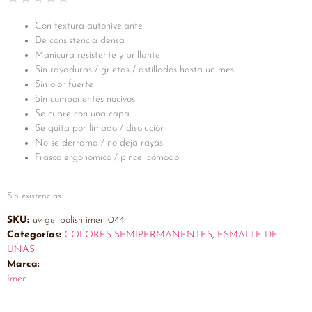
Con textura autonivelante
De consistencia densa
Manicura resistente y brillante
Sin rayaduras / grietas / astillados hasta un mes
Sin olor fuerte
Sin componentes nocivos
Se cubre con una capa
Se quita por limado / disolución
No se derrama / no deja rayas
Frasco ergonómico / pincel cómodo
Sin existencias
SKU:
uv-gel-polish-imen-044
Categorías:
COLORES SEMIPERMANENTES
,
ESMALTE DE
UÑAS
Marca:
Imen