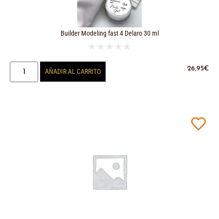
Builder Modeling fast 4 Delaro 30 ml
★
★
★
★
★
26,95
€
AÑADIR AL CARRITO