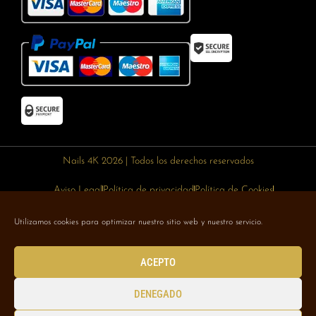
Nails 4K 2026 | Todos los derechos reservados
Aviso Legal
Política de privacidad
Política de Cookies
Política de devoluciones
Política de envíos
Utilizamos cookies para optimizar nuestro sitio web y nuestro servicio.
Designed with 🥰 by
Wejustdesign.com
ACEPTO
DENEGADO