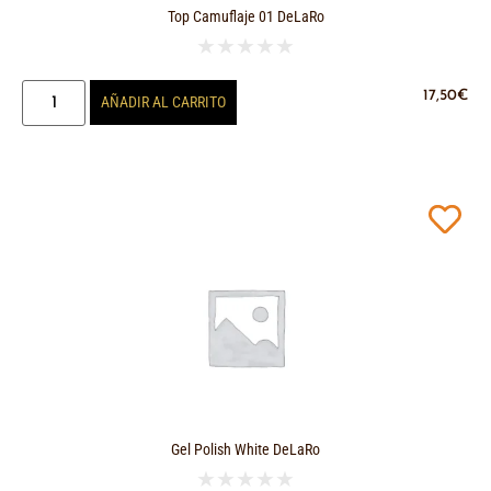
Top Camuflaje 01 DeLaRo
★
★
★
★
★
17,50
€
AÑADIR AL CARRITO
Gel Polish White DeLaRo
★
★
★
★
★