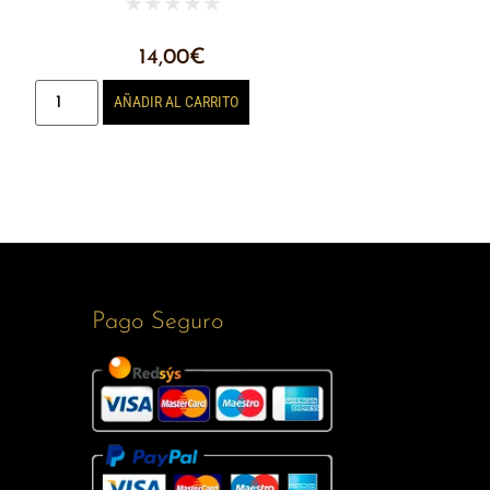
★
★
★
★
★
14,00
€
AÑADIR AL CARRITO
Pago Seguro