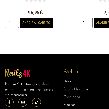
★
★
★
★
★
★
★
26,95
€
17,
AÑADIR AL CARRITO
AÑADIR 
Web map
Tienda
Nails4K, tu tienda online
Sobre Nosotros
especializada en productos
de manicura.
Catálogos
Marcas