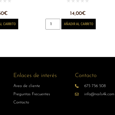
★
★
★
★
★
★
★
★
50
€
14,00
€
AL CARRITO
AÑADIR AL CARRITO
Enlaces de interés
Contacto
Area de cliente
675 756 508
Preguntas Frecuentes
info@nails4k.com
Contacto