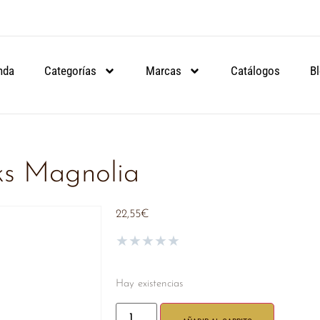
ARTIR DE 90€.
ARTIR DE 90€.
ARTIR DE 90€.
NSULA
NSULA
NSULA
nda
Categorías
Marcas
Catálogos
B
eks Magnolia
22,55
€
★
★
★
★
★
Hay existencias