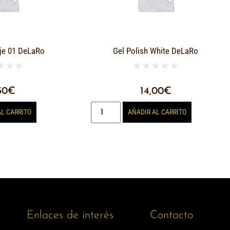
je 01 DeLaRo
Gel Polish White DeLaRo
★
★
★
★
★
★
★
★
50
€
14,00
€
AL CARRITO
AÑADIR AL CARRITO
Enlaces de interés
Contacto