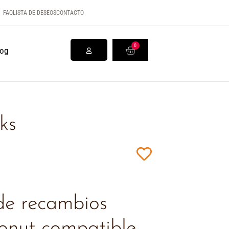
FAQ
LISTA DE DESEOS
CONTACTO
0
log
ks
e recambios
nut compatible