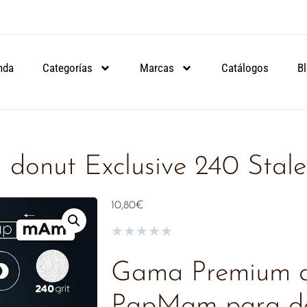
ARTIR DE 90€.
ARTIR DE 90€.
ARTIR DE 90€.
NSULA
NSULA
NSULA
nda
Categorías
Marcas
Catálogos
B
onut Exclusive 240 Stale
10,80
€
★
★
★
★
★
Gama Premium d
PapMam para do