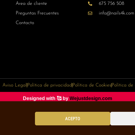
Area de cliente
675 756 508
Preguntas Frecuentes
info@nails4k.com
Contacto
Aviso Legal
Política de privacidad
Política de Cookies
Política de
Designed with 🥰 by
Wejustdesign.com
ACEPTO