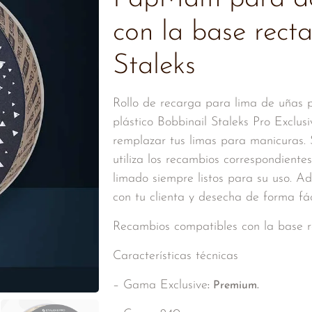
con la base rect
Staleks
Rollo de recarga para lima de uñas
plástico Bobbinail Staleks Pro Exclu
remplazar tus limas para manicuras. 
utiliza los recambios correspondiente
limado siempre listos para su uso. Adh
con tu clienta y desecha de forma fác
Recambios compatibles con la base r
Características técnicas
– Gama Exclusive
: Premium.