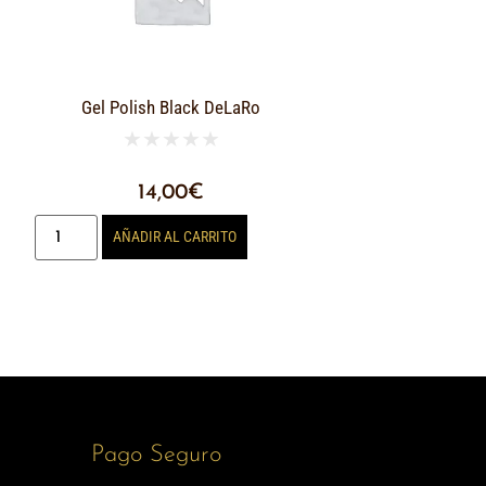
Gel Polish Black DeLaRo
★
★
★
★
★
14,00
€
AÑADIR AL CARRITO
Pago Seguro