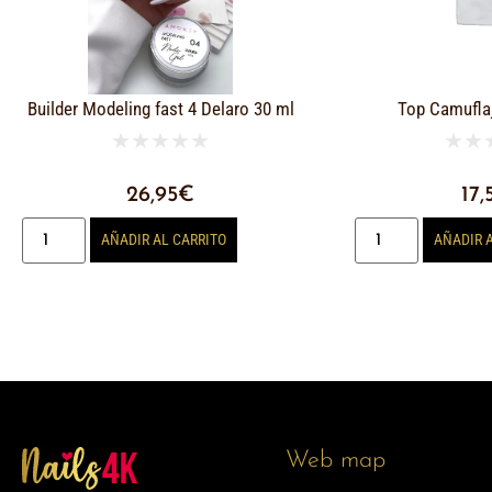
Builder Modeling fast 4 Delaro 30 ml
Top Camufla
★
★
★
★
★
★
★
26,95
€
17,
AÑADIR AL CARRITO
AÑADIR 
Web map