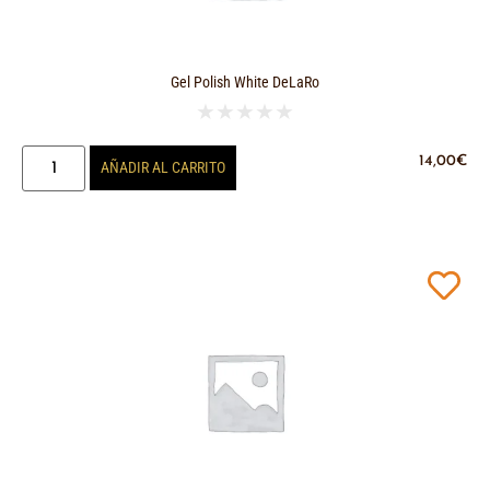
Gel Polish White DeLaRo
★
★
★
★
★
14,00
€
AÑADIR AL CARRITO