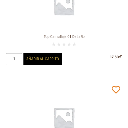
Top Camuflaje 01 DeLaRo
★
★
★
★
★
17,50
€
AÑADIR AL CARRITO