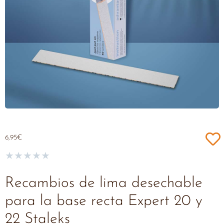
6,95
€
★
★
★
★
★
Recambios de lima desechable
para la base recta Expert 20 y
22 Staleks