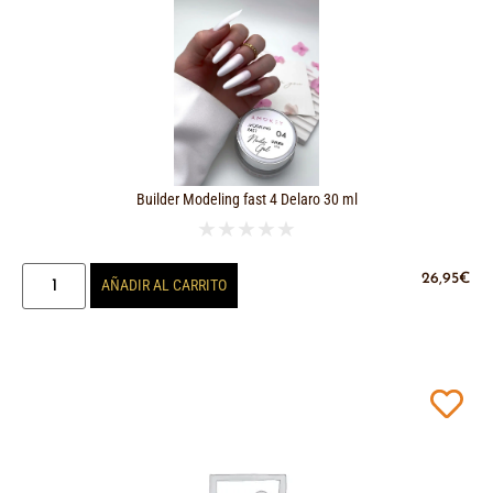
Builder Modeling fast 4 Delaro 30 ml
★
★
★
★
★
26,95
€
AÑADIR AL CARRITO