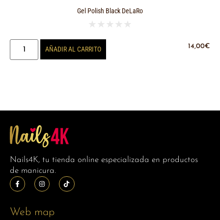
Gel Polish Black DeLaRo
★
★
★
★
★
14,00
€
AÑADIR AL CARRITO
Nails4K, tu tienda online especializada en productos
de manicura.
Web map