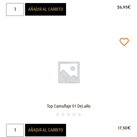
26,95
€
AÑADIR AL CARRITO
Top Camuflaje 01 DeLaRo
★
★
★
★
★
17,50
€
AÑADIR AL CARRITO