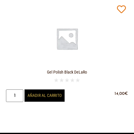
Gel Polish Black DeLaRo
★
★
★
★
★
14,00
€
AÑADIR AL CARRITO