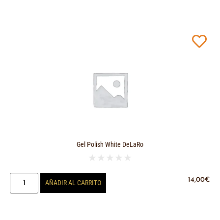
Gel Polish White DeLaRo
★
★
★
★
★
14,00
€
AÑADIR AL CARRITO