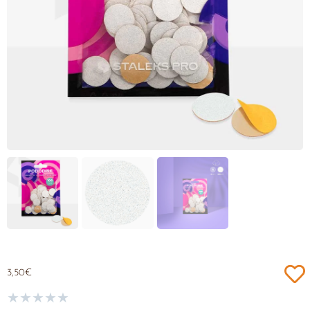
3,50
€
★
★
★
★
★