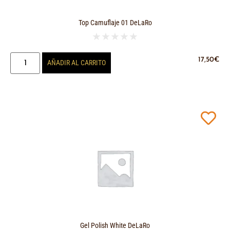
Top Camuflaje 01 DeLaRo
★
★
★
★
★
17,50
€
AÑADIR AL CARRITO
Gel Polish White DeLaRo