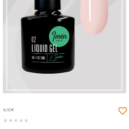
16,50
€
★
★
★
★
★