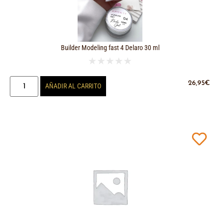
Builder Modeling fast 4 Delaro 30 ml
★
★
★
★
★
26,95
€
AÑADIR AL CARRITO