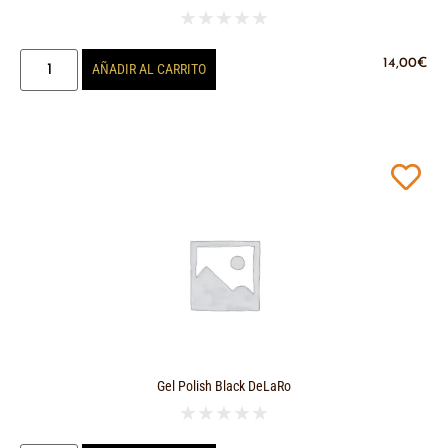
★
★
★
★
★
14,00
€
AÑADIR AL CARRITO
Gel Polish Black DeLaRo
★
★
★
★
★