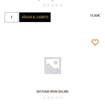
★
★
★
★
★
17,50
€
AÑADIR AL CARRITO
Gel Polish White DeLaRo
★
★
★
★
★