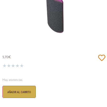
5,70
€
★
★
★
★
★
Hay existencias
AÑADIR AL CARRITO