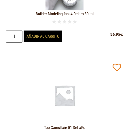
Builder Modeling fast 4 Delaro 30 ml
★
★
★
★
★
26,95
€
AÑADIR AL CARRITO
Top Camuflaje 01 DeLaRo