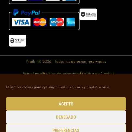
Nails 4K 2026 | Todos los derechos reservados
Aviso Legal
Política de privacidad
Política de Cookies
Política de devoluciones
Política de envíos
Utilizamos cookies para optimizar nuestro sitio web y nuestro servicio.
Designed with 🥰 by
Wejustdesign.com
ACEPTO
DENEGADO
PREFERENCIAS