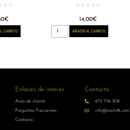
★
★
★
★
★
★
★
★
50
€
14,00
€
AL CARRITO
AÑADIR AL CARRITO
Enlaces de interés
Contacto
Area de cliente
675 756 508
Preguntas Frecuentes
info@nails4k.com
Contacto