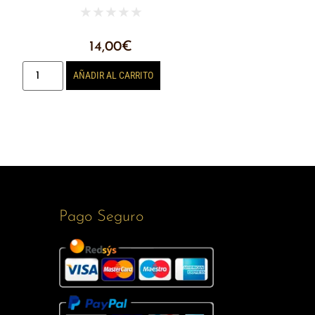
★
★
★
★
★
14,00
€
AÑADIR AL CARRITO
Pago Seguro