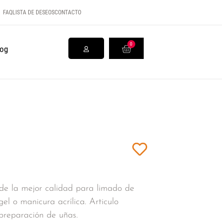
FAQ
LISTA DE DESEOS
CONTACTO
0
log
de la mejor calidad para limado de
gel o manicura acrílica. Articulo
preparación de uñas.