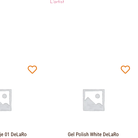
L'artist
je 01 DeLaRo
Gel Polish White DeLaRo