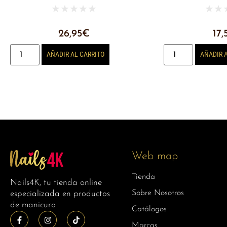
★
★
★
★
★
★
★
26,95
€
17,
AÑADIR AL CARRITO
AÑADIR 
Web map
Tienda
Nails4K, tu tienda online
Sobre Nosotros
especializada en productos
de manicura.
Catálogos
Marcas