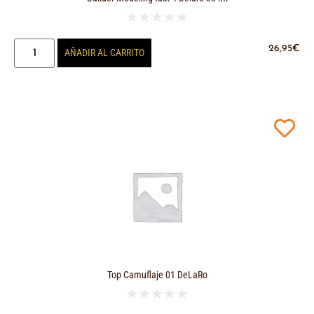
★
★
★
★
★
26,95
€
AÑADIR AL CARRITO
Top Camuflaje 01 DeLaRo
★
★
★
★
★