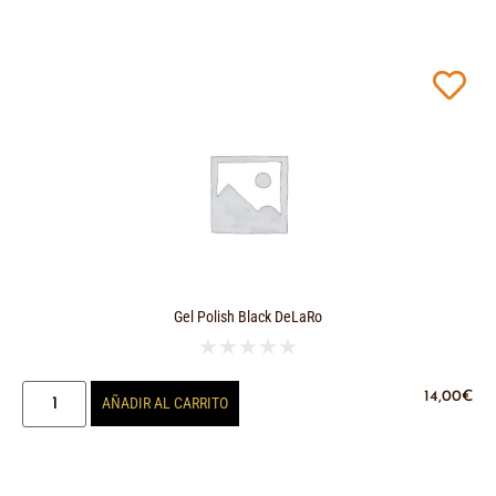
Gel Polish Black DeLaRo
★
★
★
★
★
14,00
€
AÑADIR AL CARRITO