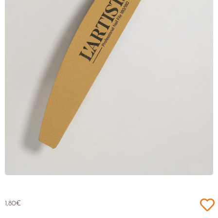
1,80
€