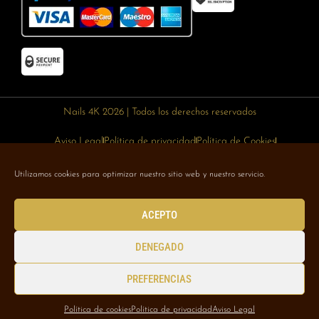
Nails 4K 2026 | Todos los derechos reservados
Aviso Legal
Política de privacidad
Política de Cookies
Política de devoluciones
Política de envíos
Utilizamos cookies para optimizar nuestro sitio web y nuestro servicio.
Designed with 🥰 by
Wejustdesign.com
ACEPTO
DENEGADO
PREFERENCIAS
Política de cookies
Política de privacidad
Aviso Legal