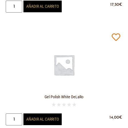
17,50
€
AÑADIR AL CARRITO
Gel Polish White DeLaRo
★
★
★
★
★
14,00
€
AÑADIR AL CARRITO