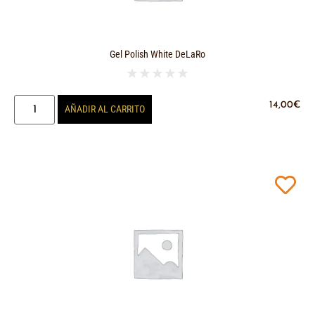
Gel Polish White DeLaRo
★
★
★
★
★
14,00
€
AÑADIR AL CARRITO