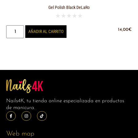
Gel Polish Black DeLaRo
★
★
★
★
★
14,00
€
AÑADIR AL CARRITO
Nails4K, tu tienda online especializada en productos
de manicura.
Web map