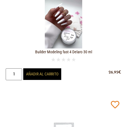
Builder Modeling fast 4 Delaro 30 ml
★
★
★
★
★
26,95
€
AÑADIR AL CARRITO