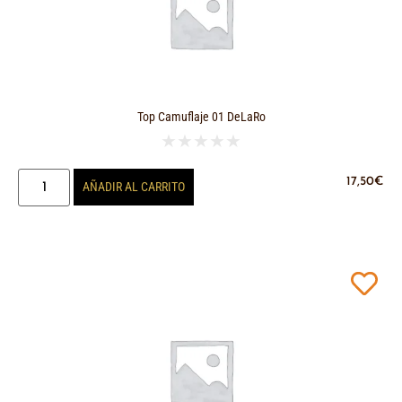
Top Camuflaje 01 DeLaRo
★
★
★
★
★
17,50
€
AÑADIR AL CARRITO