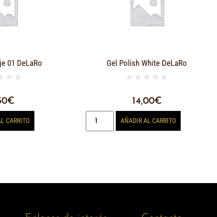
je 01 DeLaRo
Gel Polish White DeLaRo
★
★
★
★
★
★
★
★
50
€
14,00
€
AL CARRITO
AÑADIR AL CARRITO