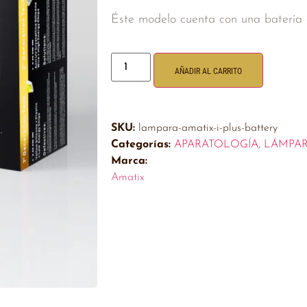
Éste modelo cuenta con una batería d
AÑADIR AL CARRITO
SKU:
lampara-amatix-i-plus-battery
Categorías:
APARATOLOGÍA
,
LÁMPAR
Marca:
Amatix