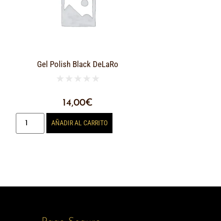
Gel Polish Black DeLaRo
★
★
★
★
★
14,00
€
AÑADIR AL CARRITO