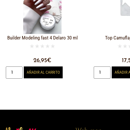
Builder Modeling fast 4 Delaro 30 ml
Top Camufla
★
★
★
★
★
★
★
26,95
€
17,
AÑADIR AL CARRITO
AÑADIR 