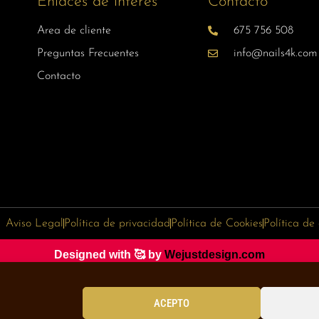
Enlaces de interés
Contacto
Area de cliente
675 756 508
Preguntas Frecuentes
info@nails4k.com
Contacto
Aviso Legal
Política de privacidad
Política de Cookies
Política de
Designed with 🥰 by
Wejustdesign.com
ACEPTO