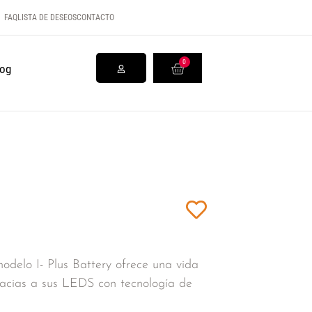
FAQ
LISTA DE DESEOS
CONTACTO
0
log
lo I- Plus Battery ofrece una vida
gracias a sus LEDS con tecnología de