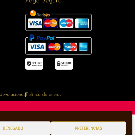
Pago Seguro
 devoluciones
Política de envíos
DENEGADO
PREFERENCIAS