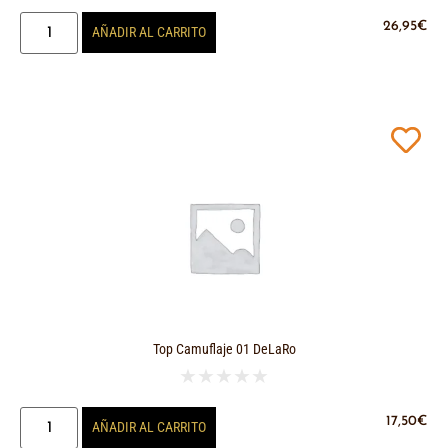
26,95
€
AÑADIR AL CARRITO
Top Camuflaje 01 DeLaRo
★
★
★
★
★
17,50
€
AÑADIR AL CARRITO