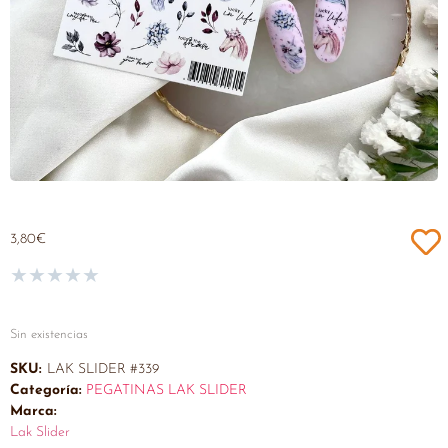
3,80
€
★
★
★
★
★
Sin existencias
SKU:
LAK SLIDER #339
Categoría:
PEGATINAS LAK SLIDER
Marca:
Lak Slider