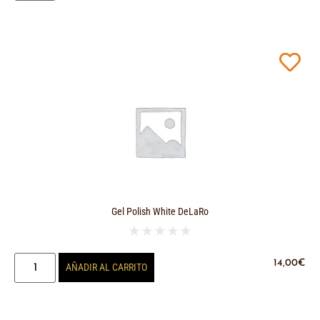
Gel Polish White DeLaRo
★
★
★
★
★
14,00
€
AÑADIR AL CARRITO