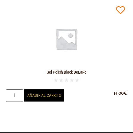
Gel Polish Black DeLaRo
★
★
★
★
★
14,00
€
AÑADIR AL CARRITO