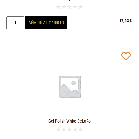
★
★
★
★
★
17,50
€
AÑADIR AL CARRITO
Gel Polish White DeLaRo
★
★
★
★
★