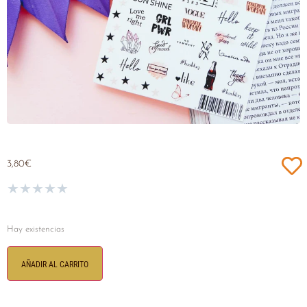
3,80
€
★
★
★
★
★
Hay existencias
AÑADIR AL CARRITO