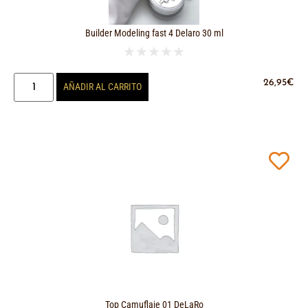
Builder Modeling fast 4 Delaro 30 ml
★
★
★
★
★
26,95
€
AÑADIR AL CARRITO
Top Camuflaje 01 DeLaRo