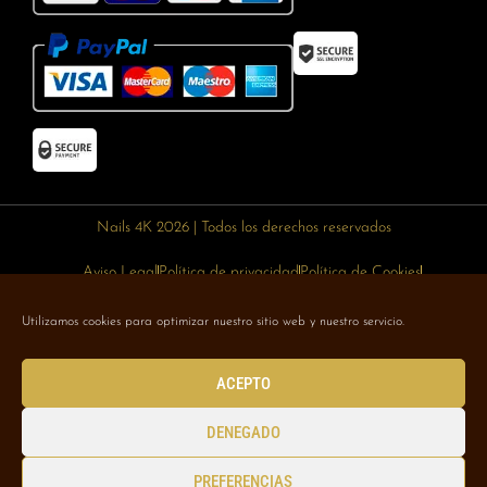
Nails 4K 2026 | Todos los derechos reservados
Aviso Legal
Política de privacidad
Política de Cookies
Política de devoluciones
Política de envíos
Utilizamos cookies para optimizar nuestro sitio web y nuestro servicio.
Designed with 🥰 by
Wejustdesign.com
ACEPTO
DENEGADO
PREFERENCIAS