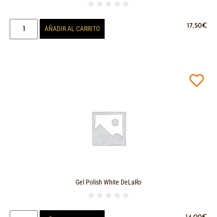
★
★
★
★
★
17,50
€
AÑADIR AL CARRITO
Gel Polish White DeLaRo
★
★
★
★
★