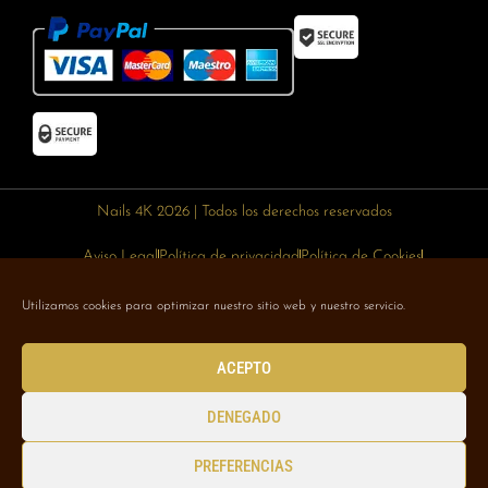
Nails 4K 2026 | Todos los derechos reservados
Aviso Legal
Política de privacidad
Política de Cookies
Política de devoluciones
Política de envíos
Utilizamos cookies para optimizar nuestro sitio web y nuestro servicio.
Designed with 🥰 by
Wejustdesign.com
ACEPTO
DENEGADO
PREFERENCIAS