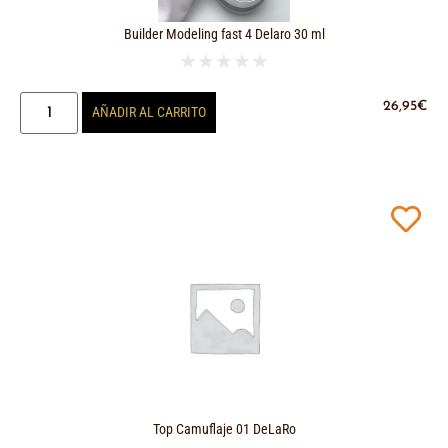
Builder Modeling fast 4 Delaro 30 ml
★
★
★
★
★
26,95
€
AÑADIR AL CARRITO
Top Camuflaje 01 DeLaRo