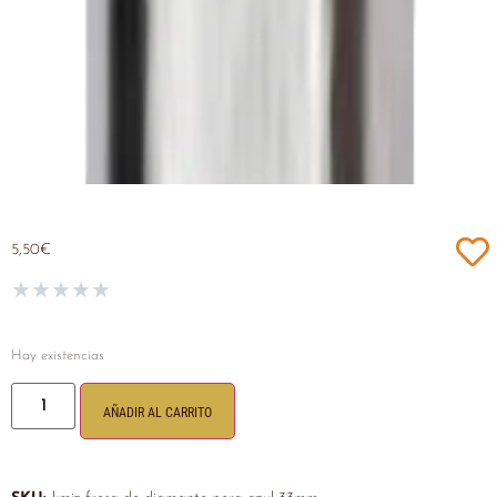
5,50
€
★
★
★
★
★
Hay existencias
AÑADIR AL CARRITO