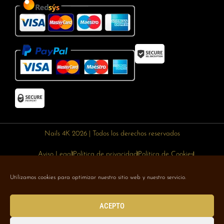
Nails 4K 2026 | Todos los derechos reservados
Aviso Legal
Política de privacidad
Política de Cookies
Política de devoluciones
Política de envíos
Utilizamos cookies para optimizar nuestro sitio web y nuestro servicio.
Designed with 🥰 by
Wejustdesign.com
ACEPTO