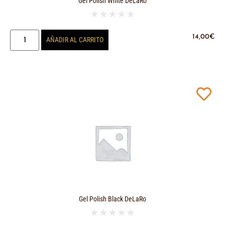
Gel Polish White DeLaRo
★
★
★
★
★
14,00
€
AÑADIR AL CARRITO
Gel Polish Black DeLaRo
★
★
★
★
★