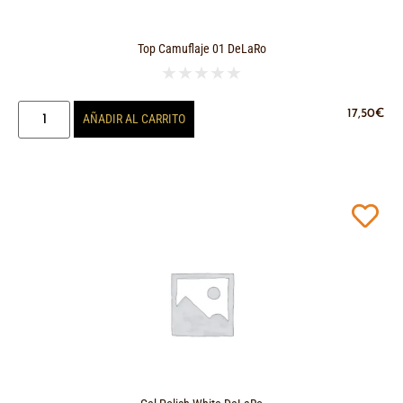
Top Camuflaje 01 DeLaRo
★
★
★
★
★
17,50
€
AÑADIR AL CARRITO