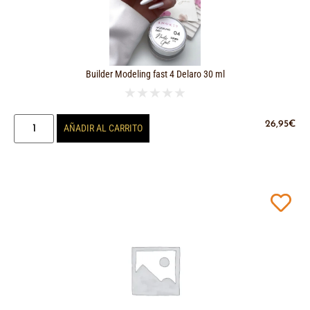
Builder Modeling fast 4 Delaro 30 ml
★
★
★
★
★
26,95
€
AÑADIR AL CARRITO