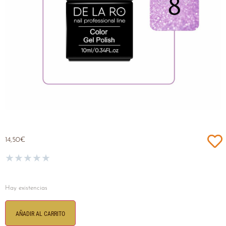
14,50
€
★
★
★
★
★
Hay existencias
AÑADIR AL CARRITO