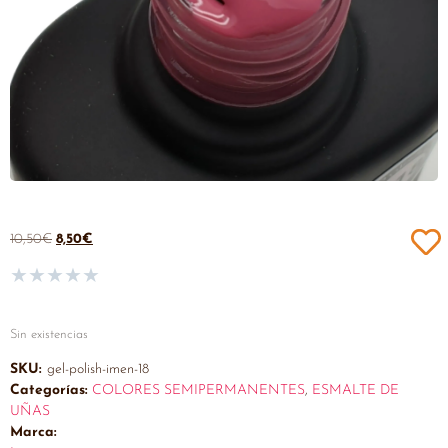
10,50
€
8,50
€
★
★
★
★
★
Sin existencias
SKU:
gel-polish-imen-18
Categorías:
COLORES SEMIPERMANENTES
,
ESMALTE DE
UÑAS
Marca: