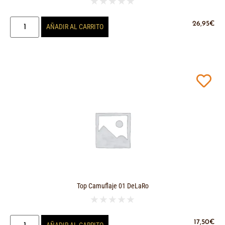
★
★
★
★
★
26,95
€
AÑADIR AL CARRITO
Top Camuflaje 01 DeLaRo
★
★
★
★
★
17,50
€