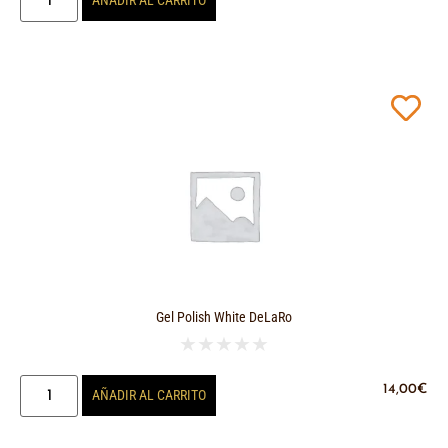
AÑADIR AL CARRITO
Gel Polish White DeLaRo
★
★
★
★
★
14,00
€
AÑADIR AL CARRITO