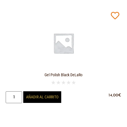
Gel Polish Black DeLaRo
★
★
★
★
★
14,00
€
AÑADIR AL CARRITO