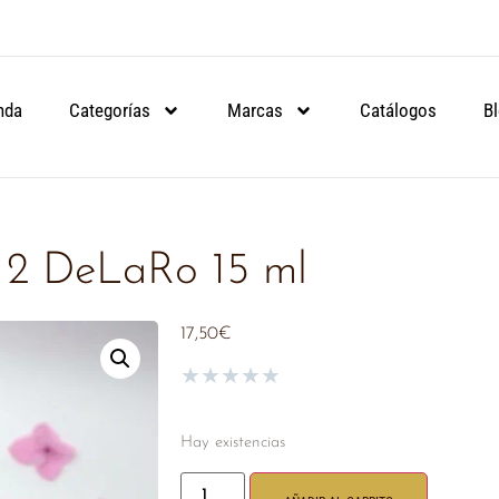
ARTIR DE 90€.
ARTIR DE 90€.
ARTIR DE 90€.
NSULA
NSULA
NSULA
nda
Categorías
Marcas
Catálogos
B
t 2 DeLaRo 15 ml
17,50
€
★
★
★
★
★
Hay existencias