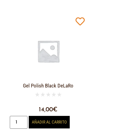
Gel Polish Black DeLaRo
★
★
★
★
★
14,00
€
AÑADIR AL CARRITO