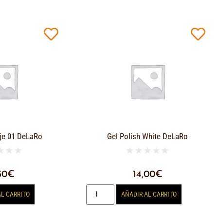
je 01 DeLaRo
Gel Polish White DeLaRo
★
★
★
★
★
★
★
★
50
€
14,00
€
AL CARRITO
AÑADIR AL CARRITO