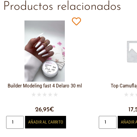
Productos relacionados
Builder Modeling fast 4 Delaro 30 ml
Top Camufla
★
★
★
★
★
★
★
26,95
€
17,
AÑADIR AL CARRITO
AÑADIR 